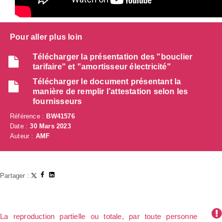
Pour aller plus loin
Télécharger la présentation des "bouclier
tarifaire" et "amortisseur électricité"
Télécharger le document présentant la
manière de remplir l’attestation selon les
fournisseurs
Référence :
BW41576
Date :
30 Mars 2023
Auteur :
AMF
Partager :
La reproduction partielle ou totale, par toute personne