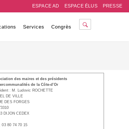
ESPACE AD
ESPACE ÉLUS
PRESSE
cations
Services
Congrès
ciation des maires et des présidents
tercommunalités de la Côte-d'Or
ident : M. Ludovic ROCHETTE
EL DE VILLE
UE DES FORGES
73310
33 DIJON CEDEX
 : 03 80 74 70 15