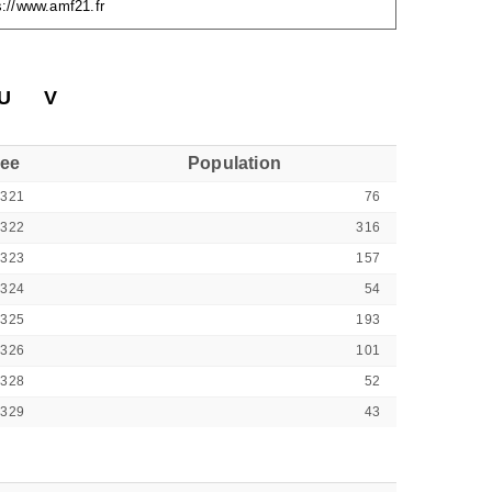
s://www.amf21.fr
U
V
see
Population
1321
76
1322
316
1323
157
1324
54
1325
193
1326
101
1328
52
1329
43