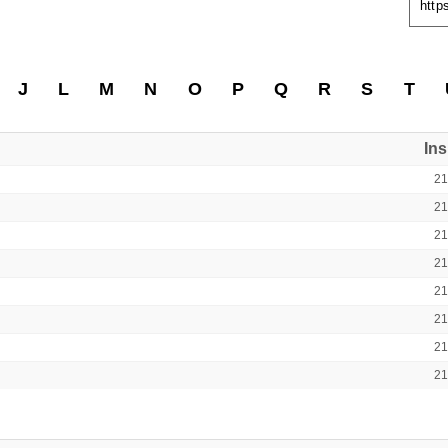
http
J
L
M
N
O
P
Q
R
S
T
In
2
2
2
2
2
2
2
2