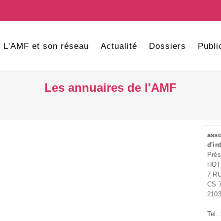
L'AMF et son réseau
Actualité
Dossiers
Publi
Les annuaires de l'AMF
asso
d'in
Prés
HOT
7 R
CS 
210
Tel.