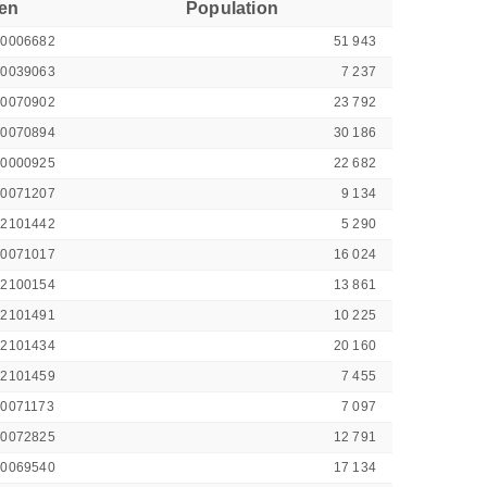
ren
Population
00006682
51 943
00039063
7 237
00070902
23 792
00070894
30 186
00000925
22 682
00071207
9 134
42101442
5 290
00071017
16 024
42100154
13 861
42101491
10 225
42101434
20 160
42101459
7 455
00071173
7 097
00072825
12 791
00069540
17 134