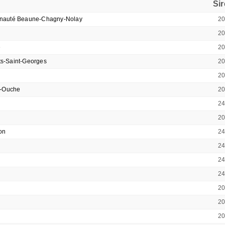
Si
unauté Beaune-Chagny-Nolay
2
2
e
2
s-Saint-Georges
2
2
r-Ouche
2
2
2
on
2
2
2
2
2
2
2