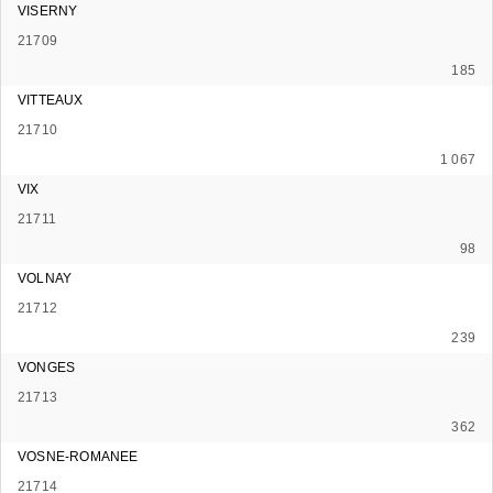
VISERNY
21709
185
VITTEAUX
21710
1 067
VIX
21711
98
VOLNAY
21712
239
VONGES
21713
362
VOSNE-ROMANEE
21714