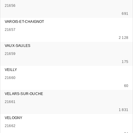
21656
691
VAROIS-ET-CHAIGNOT
21657
2 128
VAUX-SAULES
21659
175
VEILLY
21660
60
VELARS-SUR-OUCHE
21661
1 831
VELOGNY
21662