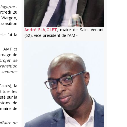
logique :
rcredi 20
e Wargon,
ransition
André FLAJOLET
, maire de Saint-Venant
elle fut la
(62), vice-président de l’AMF.
e l’AMF et
chômage de
rojet de
ransition
us sommes
lais), la
ituer les
sisté sur la
isions de
 maire de
affaire de