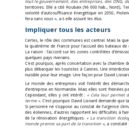
tout le gouvernement, des entreprises, des ONG, de 
territoires. Elle a cité Roubaix (96 000 hab., Nord), Te
volonté d’autosuffisance énergétique en 2050, Piolenc
fera sans vous », a-t-elle assuré les élus.
Impliquer tous les acteurs
Certes, le rôle des communes est central. Mais la quest
la quatrième de France pour l’accueil des bateaux de cro
La raison : l’accord sur les zones contrôlées d’émiss
quelques pays riverains.
C’est pourquoi, après concertation avec la chambre de
plus débarquer les touristes à Cannes. Une interdict
nuisible pour leur image. Une façon pour David Lisnard,
Le monde des entreprises voit l’intérêt des démarc
d’entreprise en Normandie. Mais elles sont freinées p
Cependant, elles y ont intérêt :
« Cela leur permet de
terme »
. C’est pourquoi David Lisnard demande que la
Si personne ne s’oppose au constat de l’urgence clim
des éoliennes, d’autres rapportent les difficultés à 
de la rénovation énergétiques.
« La transition écol
monde prenne sa part de la transition »
, a constaté