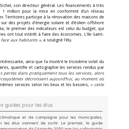
Sichel, son directeur général. Les financements à très
de 1 million pour la mise en conformité d’un réseau
es Territoires participe à la rénovation des maisons de
sur des projets d’énergie solaire et d’éolien offshore
, le premier des indicateurs est celui du budget, qui
s ont tout intérêt à faire des économies. L’Ile-Saint-
é face aux habitants »
, a souligné l’élu.
téressante, ainsi que l’a montré le troisième volet du
res, quantifie et cartographie les services rendus par
s pertes dans pratiquement tous les services, alors
 écosystèmes décroissent aujourd‘hui, au moment où
 mêmes services selon les lieux et les besoins,
« cette
x guides pour les élus
 climatique et de campagne pour les municipales,
 les élus viennent de sortir. Le premier, le guide
 appropriation de l’Agenda 2030 par les collectivités