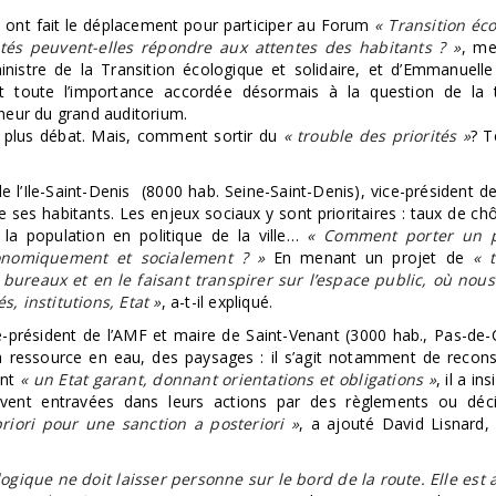
nt fait le déplacement pour participer au Forum
« Transition éco
s peuvent-elles répondre aux attentes des habitants ? »
, me
nistre de la Transition écologique et solidaire, et d’Emmanuell
it toute l’importance accordée désormais à la question de la t
onneur du grand auditorium.
it plus débat. Mais, comment sortir du
« trouble des priorités »
? T
 l’Ile-Saint-Denis (8000 hab. Seine-Saint-Denis), vice-président d
e ses habitants. Les enjeux sociaux y sont prioritaires : taux de 
la population en politique de la ville…
« Comment porter un p
conomiquement et socialement ? »
En menant un projet de
« t
s bureaux et en le faisant transpirer sur l’espace public, où no
s, institutions, Etat »
, a-t-il expliqué.
-président de l’AMF et maire de Saint-Venant (3000 hab., Pas-de-Ca
a ressource en eau, des paysages : il s’agit notamment de reconst
ant
« un Etat garant, donnant orientations et obligations »
, il a in
souvent entravées dans leurs actions par des règlements ou déc
 priori pour une sanction a posteriori »
, a ajouté David Lisnard,
logique ne doit laisser personne sur le bord de la route. Elle est 