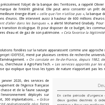
récisément l’objet de la banque des Territoires, a rappelé Olivier 
arque de l’intérêt général. Elle peut ainsi consentir un prêt 
meilleure énergie étant
« celle que l’on n’utilise pas »
, la banque d
s d’euros. Elle intervient aussi à hauteur de 600 millions d’euros 
ant d’aller dans les banques »,
a alerté Mohamed Gnabaly. Pour lui
a transition écologique. Et pour disposer de ce budget, les commune
tures d’eau et de gaz de son patrimoine.
« Cela favorise la légitimit
solutions fondées sur la nature apparaissent comme une approche in
projet IDEFESE, mené par plusieurs centres de recherche universitai
es d’aménagement.
« On constate en Ile-de-France, depuis 1982, de
eu, chercheuse à AgroParisTech.
« Les services apportés par les
use qui explique que tous les types de nature n’apportant pas les
er janvier 2020, des services de
Deu
groupement de l‘Agence française
la chasse et de la faune sauvage
l’environnement déployés sur
En cette période d’urgence
get, 300 implantations…
« Grâce
deux guides destinés à aider
té opérationnelle plus fortes
pratique « Pour une meilleure