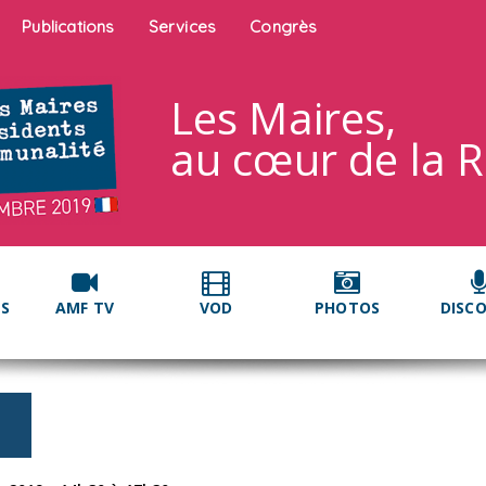
Publications
Services
Congrès
Les Maires,
au cœur de la 
NS
AMF TV
VOD
PHOTOS
DISC