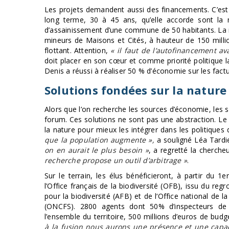
Les projets demandent aussi des financements. C’est p
long terme, 30 à 45 ans, qu’elle accorde sont la m
d’assainissement d’une commune de 50 habitants. La 
mineurs de Maisons et Cités, à hauteur de 150 million
flottant. Attention,
« il faut de l’autofinancement av
doit placer en son cœur et comme priorité politique l
Denis a réussi à réaliser 50 % d’économie sur les fac
Solutions fondées sur la nature
Alors que l’on recherche les sources d’économie, les 
forum. Ces solutions ne sont pas une abstraction. Le 
la nature pour mieux les intégrer dans les politiqu
que la population augmente »,
a souligné Léa Tardi
on en aurait le plus besoin »
, a regretté la cherche
recherche propose un outil d’arbitrage »
.
Sur le terrain, les élus bénéficieront, à partir du 1
l’Office français de la biodiversité (OFB), issu du re
pour la biodiversité (AFB) et de l‘Office national de 
(ONCFS). 2800 agents dont 50% d’inspecteurs de 
l’ensemble du territoire, 500 millions d’euros de bud
à la fusion nous aurons une présence et une capaci