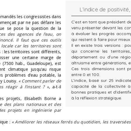
L’indice de positivit
demandés les congressistes dans
C’est en tant que président d
mmençait par ne pas défaire les
venu présenter devant les cong
s que se pose la question de la
à évaluer les progrès accomp
ces des agences de l’eau, on
qui restent à faire pour mieux
noncé. Il faut que ces outils
Il en existe trois versions : po
locale car les territoires sont
qui concerne les territoires
 les territoires sont différents,
département ou d’une région
laisser une certaine marge de
altruisme entre générations, en
7500 hab., Guadeloupe), est
Ces trois dimensions sont 
nt climatique jusqu’au risque
entre 0 et 100.
les problèmes d’eau potable, la
L’indice, basé sur 25 indica
dy Louisy.
« Comment parler de
capacité de la collectivité à
s réagir à l’instant ? »
, a-t-il
bonnes pratiques et d’identifi
à la réflexion stratégique.
es projets, Elisabeth Borne a
ue des plans nationaux et des
es projets en ingénierie par
lique :
« Améliorer les réseaux ferrés du quotidien, les traversée