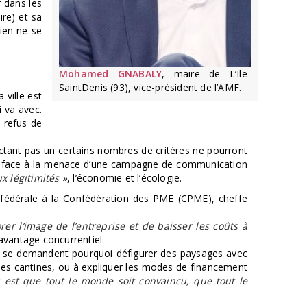
 dans les
ire) et sa
Rien ne se
Mohamed GNABALY
, maire de L’Ile-
SaintDenis (93), vice-président de l’AMF.
 ville est
i va avec.
 refus de
ectant pas un certains nombres de critères ne pourront
ion, face à la menace d’une campagne de communication
x légitimités »
, l’économie et l’écologie.
nfédérale à la Confédération des PME (CPME), cheffe
rer l’image de l’entreprise et de baisser les coûts à
 avantage concurrentiel.
res se demandent pourquoi défigurer des paysages avec
 les cantines, ou à expliquer les modes de financement
est que tout le monde soit convaincu, que tout le