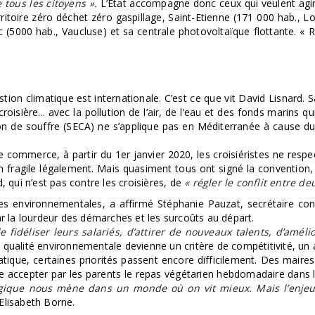
tous les citoyens ».
L’Etat accompagne donc ceux qui veulent agir
rritoire zéro déchet zéro gaspillage, Saint-Etienne (171 000 hab., Lo
 (5000 hab., Vaucluse) et sa centrale photovoltaïque flottante. « 
ion climatique est internationale. C’est ce que vit David Lisnard. Sa
isière... avec la pollution de l’air, de l’eau et des fonds marins qu
ion de souffre (SECA) ne s’applique pas en Méditerranée à cause du
 commerce, à partir du 1er janvier 2020, les croisiéristes ne resp
ion fragile légalement. Mais quasiment tous ont signé la convent
 qui n’est pas contre les croisières, de
« régler le conflit entre deu
hes environnementales, a affirmé Stéphanie Pauzat, secrétaire co
ar la lourdeur des démarches et les surcoûts au départ.
 fidéliser leurs salariés, d’attirer de nouveaux talents, d’amélio
 qualité environnementale devienne un critère de compétitivité, un
atique, certaines priorités passent encore difficilement. Des mai
faire accepter par les parents le repas végétarien hebdomadaire dans
ogique nous mène dans un monde où on vit mieux. Mais l’enjeu 
 Elisabeth Borne.