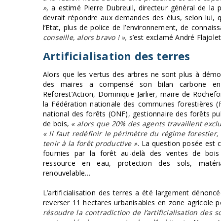
»
, a estimé Pierre Dubreuil, directeur général de la p
devrait répondre aux demandes des élus, selon lui, 
l’Etat, plus de police de l’environnement, de connai
conseille, alors bravo ! »,
s’est exclamé André Flajole
Artificialisation des terres
Alors que les vertus des arbres ne sont plus à dém
des maires a compensé son bilan carbone en 
Reforest’Action, Dominique Jarlier, maire de Rochef
la Fédération nationale des communes forestières (F
national des forêts (ONF), gestionnaire des forêts pu
de bois,
« alors que 20% des agents travaillent exclu
« Il faut redéfinir le périmètre du régime forestier, 
tenir à la forêt productive »
. La question posée est 
fournies par la forêt au-delà des ventes de bois 
ressource en eau, protection des sols, matéri
renouvelable…
L’artificialisation des terres a été largement dénonc
reverser 11 hectares urbanisables en zone agricole p
résoudre la contradiction de l’artificialisation de