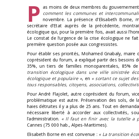
P
as moins de deux membres du gouvernement o
comment les communes et intercommunalité
novembre. La présence d’Elisabeth Borne, mi
secrétaire d’Etat auprès de la précédente, montra
écologique qui, pour la première fois, avait aussi l’h
Le constat de l’urgence de la crise écologique ne fa
première question posée aux congressistes.
Pour établir ses priorités, Mohamed Gnabaly, maire de
coprésident du forum, a expliqué partir des besoins d
35%, un tiers de familles monoparentales, 85% de 
transition écologique dans une ville sinistrée é
écologique et populaire »
, en
« sortant ce sujet de
tous responsables, citoyens, associations, collectivité
Pour André Flajolet, autre coprésident du forum, vice
problématique est autre. Préservation des sols, de l
haies détruites il y a plus de 25 ans. Tout en demand
nécessaire liberté à accorder aux collectivités, 
l’administration.
« Il faut en finir avec la tutelle a
Cannes (75 000 hab., Alpes-Maritimes).
Elisabeth Borne en est convenue :
« La transition éco