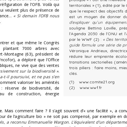
réfiguration de l’OFB. Voilà qui
territoriales » (1), édité par
qui veulent plus de présence de
que le respect des objectifs
ssance…
« Si demain l’OFB nous
est un moyen de donner du 
t.
d’expliquer qu’un équipemen
souligne Bettina Laville, pr
l’Agenda 2030 de l’ONU et l’
par le WWF (2) :
« Des territoi
ontrer et que même le Congrès
guide formule une série de pr
plantant 7000 arbres avec
Véronique Andrieux, directr
ort-Montagne (63), président de
réduire leur empreinte écolo
ncofor), a déploré que l’Office
transitions sectorielles (amé
bliques, ne vive que des ventes
trois piliers : faire moins, 
sivement sur la biodiversité »
.
clés.
a-t-il poursuivi, et ne pas s’en
(1) www.comite21.org
comment valoriser les aménités
(2) www.wwf.fr
: réserve de biodiversité, de
au de construction, énergie
ée. Mais comment faire ? Il s’agit souvent d’« une facilité », a con
our de l’agriculture bio » ne soit pas compensé, par exemple en d
s sols, a reconnu Emmanuelle Wargon. L’équivalent d’un départemen