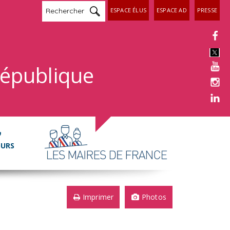
ESPACE ÉLUS
ESPACE AD
PRESSE
République
OURS
Imprimer
Photos