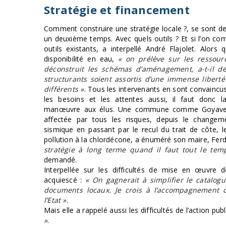
Stratégie et financement
Comment construire une stratégie locale ?, se sont 
un deuxième temps. Avec quels outils ? Et si l’on co
outils existants, a interpellé André Flajolet. Alor
disponibilité en eau,
« on prélève sur les ressour
déconstruit les schémas d’aménagement, a-t-il dé
structurants soient assortis d’une immense liberté 
différents »
. Tous les intervenants en sont convaincus :
les besoins et les attentes aussi, il faut donc 
manœuvre aux élus. Une commune comme Goyave (
affectée par tous les risques, depuis le changeme
sismique en passant par le recul du trait de côte, 
pollution à la chlordécone, a énuméré son maire, Fer
stratégie à long terme quand il faut tout le temp
demandé.
Interpellée sur les difficultés de mise en œuvre d
acquiescé :
« On gagnerait à simplifier le catalog
documents locaux. Je crois à l’accompagnement d
l’Etat »
.
Mais elle a rappelé aussi les difficultés de l’action pub
»
.