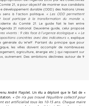
 le Comité 21, a pour objectif de montrer aux candidats
 de développement durable (ODD) des Nations Unies
sens à l’action politique.
« Les ODD permettent
t local participe à la transformation du monde »
,
ésidente du Comité 21. Le guide fait le lien entre
Agenda 21 national. Deuxième guide, celui proposé
res vivants : 9 clés face à l’urgence écologique ».
« Le
opositions concrètes avec des indicateurs »,
explique
ice générale du WWF. Partant du principe que pour
gique, les villes doivent accomplir de nombreuses
nagement, agriculture, énergie etc.) qui reposent sur
mieux, autrement. Des ambitions déclinées autour de 9
venu André Flajolet. Un élu a déploré que le fait de «
otation.
« On n’a pas trouvé l’équilibre collectif pour
t est artificialisé tous les 10-15 ans. Chaque maire