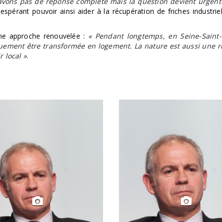
’avons pas de réponse complète mais la question devient urgent
pérant pouvoir ainsi aider à la récupération de friches industrie
ne approche renouvelée :
« Pendant longtemps, en Seine-Saint-
uement être transformée en logement. La nature est aussi une ri
 local »
.