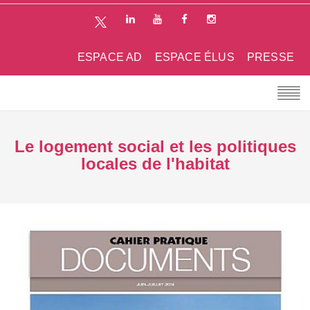
ESPACE AD
ESPACE ÉLUS
PRESSE
Le logement social et les politiques
locales de l'habitat