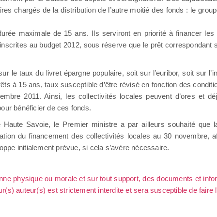
s chargés de la distribution de l’autre moitié des fonds : le group
 durée maximale de 15 ans. Ils serviront en priorité à financer les
s inscrites au budget 2012, sous réserve que le prêt correspondant
e taux du livret épargne populaire, soit sur l’euribor, soit sur l’infl
prêts à 15 ans, taux susceptible d’être révisé en fonction des condi
bre 2011. Ainsi, les collectivités locales peuvent d’ores et dé
our bénéficier de ces fonds.
Haute Savoie, le Premier ministre a par ailleurs souhaité que 
uation du financement des collectivités locales au 30 novembre, a
loppe initialement prévue, si cela s’avère nécessaire.
sonne physique ou morale et sur tout support, des documents et info
ur(s) auteur(s) est strictement interdite et sera susceptible de faire 