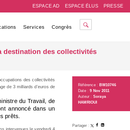
ESPACE AD
ESPACE ÉLUS
PRESSE
cations
Services
Congrès
 destination des collectivités
ccupations des collectivités
Référence :
BW10746
ge de 3 milliards d'euros de
Date :
9 Nov 2011
Auteur :
Soraya
nistre du Travail, de
HAMRIOUI
, ont annoncé dans un
s prêts.
Partager :
ns intervenues le vendredi 4