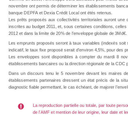
novembre ont permis de déterminer les établissements bancaire
banque DEPFA et Dexia Crédit Local ont étés retenus.
Les prêts proposés aux collectivités territoriales auront une
inscrites au budget 2011, et, sous certaines conditions, celle
2012 et dans la limite de 20% de l’enveloppe globale de 3Md€.
Les emprunts proposés seront à taux variables (indexés soit sur l
indicatif, le taux fixe proposé serait d’environ 4,5%, pour des 
Les enveloppes sont disponibles à compter du mardi 8 novem
établissements bancaires ou la direction régionale de la CDC p
Dans un discours tenu le 5 novembre devant les maires de 
établissements partenaires dressent un état précis de la sit
diagnostic fiable permettant, le cas échéant, de majorer l’enve
La reproduction partielle ou totale, par toute per
de l'AMF et mention de leur origine, leur date et le