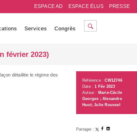
ESPACE AD
ESPACE ÉLUS
PRESSE
cations
Services
Congrès
 février 2023)
façon détaillée le régime des
Référence :
CW12746
Date :
1 Fév 2023
Auteur :
Marie-Cécile
Georges ; Alexandre
Huot; Julie Roussel
Partager :