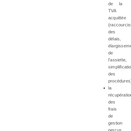
de la
TVA
acquittée
(raccourci
des
délais,
élargissem
de
l’assiette,
simplificati
des
procédures
la
récupératio
des
frais
de
gestion
perçus