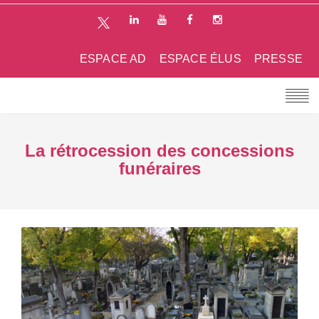
ESPACE AD
ESPACE ÉLUS
PRESSE
La rétrocession des concessions
funéraires