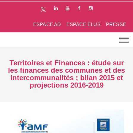
ESPACE AD
ESPACE ÉLUS
PRESSE
Territoires et Finances : étude sur
les finances des communes et des
intercommunalités ; bilan 2015 et
projections 2016-2019