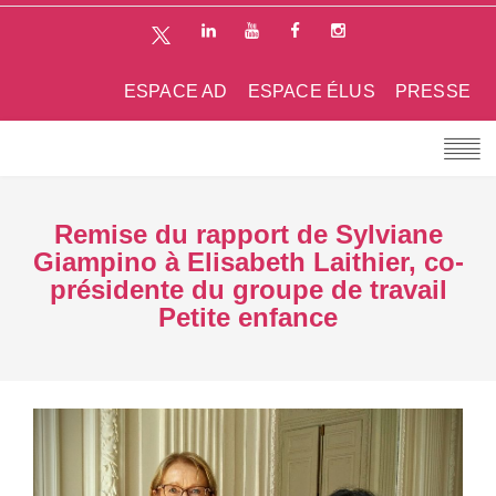
ESPACE AD
ESPACE ÉLUS
PRESSE
Remise du rapport de Sylviane
Giampino à Elisabeth Laithier, co-
présidente du groupe de travail
Petite enfance