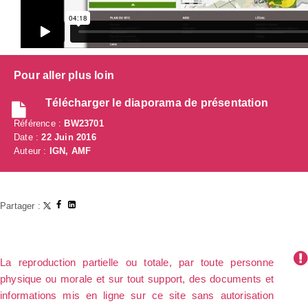
Pour aller plus loin
Télécharger le diaporama de présentation
Référence :
BW23701
Date :
22 Juin 2016
Auteur :
IGN, AMF
Partager :
La reproduction partielle ou totale, par toute personne
physique ou morale et sur tout support, des documents et
informations mis en ligne sur ce site sans autorisation