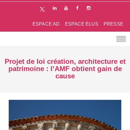
ESPACE AD
ESPACE ÉLUS
PRESSE
Projet de loi création, architecture et
patrimoine : l’AMF obtient gain de
cause