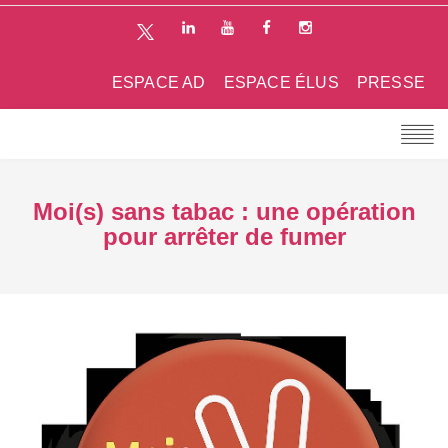
ESPACE AD
ESPACE ÉLUS
PRESSE
Moi(s) sans tabac : une opération
pour arrêter de fumer