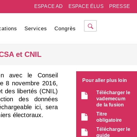
ESPACE AD
ESPACE ÉLUS
PRESSE
cations
Services
Congrès
 CSA et CNIL
on avec le Conseil
Pour aller plus loin
é le 8 novembre 2016,
t des libertés (CNIL)
Télécharger le
ection des données
vademecum
de la fusion
échargeable ici, sera
Titre
iers électoraux.
obligatoire
Télécharger le
guide