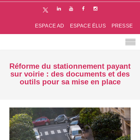
ESPACE AD
ESPACE ÉLUS
PRESSE
Réforme du stationnement payant
sur voirie : des documents et des
outils pour sa mise en place