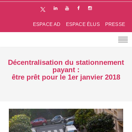
ESPACE AD
ESPACE ÉLUS
PRESSE
Décentralisation du stationnement
payant :
être prêt pour le 1er janvier 2018