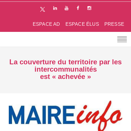
ESPACE AD
ESPACE ÉLUS
PRESSE
La couverture du territoire par les
intercommunalités
est « achevée »