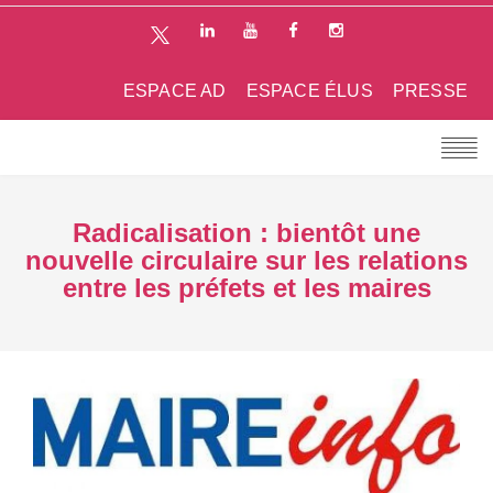
ESPACE AD
ESPACE ÉLUS
PRESSE
Radicalisation : bientôt une
nouvelle circulaire sur les relations
entre les préfets et les maires