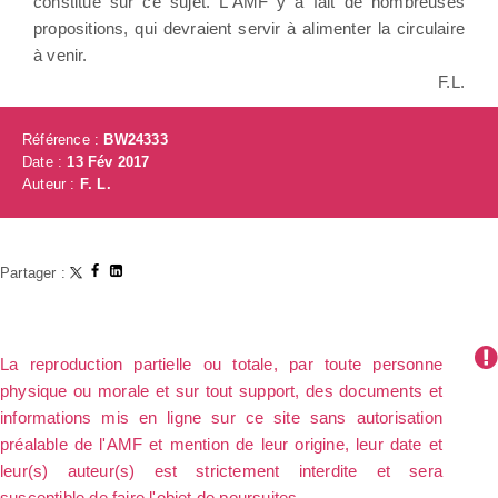
constitué sur ce sujet. L'AMF y a fait de nombreuses
propositions, qui devraient servir à alimenter la circulaire
à venir.
F.L.
Référence :
BW24333
Date :
13 Fév 2017
Auteur :
F. L.
Partager :
La reproduction partielle ou totale, par toute personne
physique ou morale et sur tout support, des documents et
informations mis en ligne sur ce site sans autorisation
préalable de l'AMF et mention de leur origine, leur date et
leur(s) auteur(s) est strictement interdite et sera
susceptible de faire l'objet de poursuites.