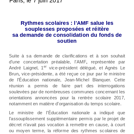
Paris, le 7 juin 2017
accomplissent efficacement des missions indispensables au bon fonctionnement du service public, la masse salariale et les effectifs de la fonction publique territoriale sont régulièrement questionnés. Ce sont les maires et les présidents des collectivités employeurs qui sont alors mis en cause. Or, au-delà de la seule question des effectifs, dans un contexte de diminution des dotations de l’Etat, de réformes imposant de nouveaux coûts salariaux aux collectivités, et de réorganisation territoriale majeure, les politiques des ressources humaines (RH) s’adaptent et innovent. l’Association des maires de France et des présidents d’intercommunalité (AMF), le Centre national de la fonction publique territoriale (CNFPT), la Fédération nationale des Centres de gestion de la fonction publique territoriale (FNCDG), l’Assemblée des Départements de France (ADF) et Régions de France, avec la participation du Conseil supérieur de la fonction publique territoriale (CSFPT), ont décidé de réaliser ensemble une étude pour rendre compte de ces
évolutions. Ils publient aujourd’hui les résultats de l’édition d’HoRHizons 2016.LoLoi
Rythmes scolaires : l'AMF salue les
souplesses proposées et réitère
sa demande de consolidation du fonds de
soutien
Suite à sa demande de clarifications et à son souhait
d’une concertation préalable, l’AMF
,
représentée par
er
André Laignel, 1
vice-président délégué, et Agnès Le
Brun
,
vice-présidente, a été reçue ce jour par le ministre
de l’Éducation nationale, Jean-Michel Blanquer. Cette
réunion a permis de faire part des interrogations
soulevées par de nombreuses communes concernant les
orientations annoncées pour la rentrée scolaire 2017,
notamment en matière d’organisation du temps scolaire.
Le ministre de l’Éducation nationale a indiqué que
l’assouplissement supplémentaire permis par le projet de
décret n’avait pas vocation à remettre en cause, à court
ou moyen terme, la réforme des rythmes scolaires de