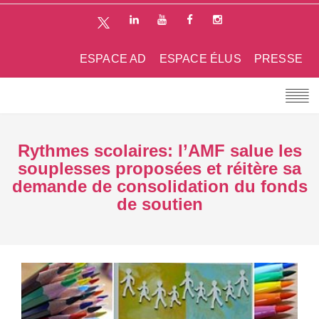
ESPACE AD
ESPACE ÉLUS
PRESSE
Rythmes scolaires: l’AMF salue les
souplesses proposées et réitère sa
demande de consolidation du fonds
de soutien