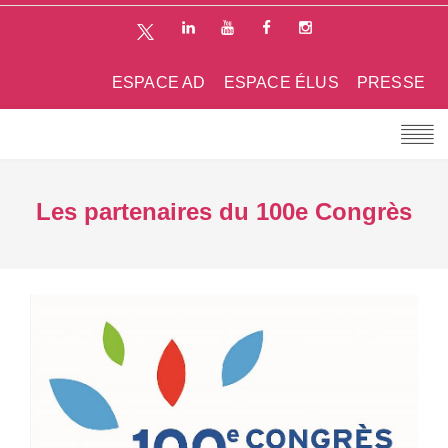
ESPACE AD
ESPACE ÉLUS
PRESSE
Les partenaires du 100e Congrès