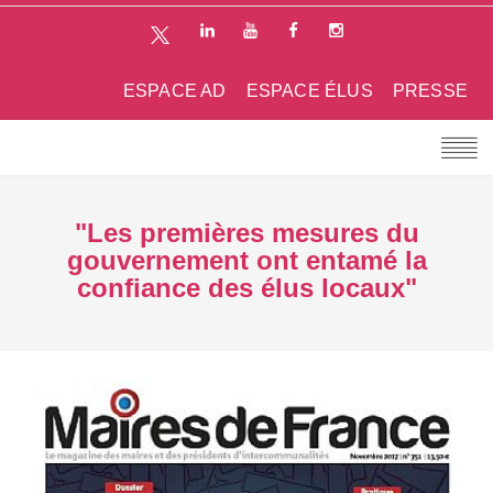
ESPACE AD
ESPACE ÉLUS
PRESSE
"Les premières mesures du
gouvernement ont entamé la
confiance des élus locaux"