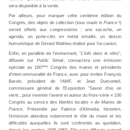
sera disponible à la vente.
Par ailleurs, pour marquer cette centième édition du
Congrès, des objets de collection (tous
made in France
!)
seront offerts aux congressistes : une sacoche, un
agenda, un porte-clés en métal émaillé, un dessin
humoristique de Gérard Mathieu réalisé pour l’occasion.
Enfin, en parallèle de l’événement, "
L’Info dans le rétro
",
diffusée sur
Public Sénat
, consacrera une émission
ème
spéciale au 100
Congrès des maires et présidents
d’intercommunalité de France, avec pour invités François
Baroin, président de l’AMF, et Jean Dumonteil,
commissaire général de l’Exposition "Savoir d’où on
vient…pour inventer l’avenir et auteur du Hors-série « 100
Congrès au service des libertés locales » de
Maires de
France
. Présentée par Fabrice d’Almeida, historien,
l’émission abordera notamment le rôle du maire et les
difficultés auxquelles ils sont confrontés au quotidien,
depuis les années 1945-1950. Elle sera diffusée samedi