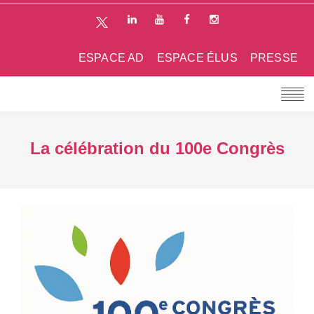
ESPACE AD
ESPACE ÉLUS
PRESSE
La célébration du 100e Congrès