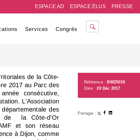
ESPACE AD
ESPACE ÉLUS
PRESSE
cations
Services
Congrès
ritoriales de la Côte-
Référence :
BW25038
mbre 2017 au Parc des
Date :
20 Déc 2017
 année consécutive,
tation. L'Association
n départementale des
Partager :
té de la Côte-d’Or
l’AMF et son réseau
sence à Dijon, comme