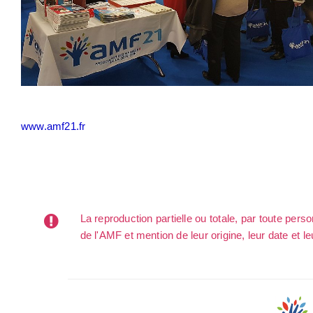
www.amf21.fr
La reproduction partielle ou totale, par toute per
de l'AMF et mention de leur origine, leur date et le