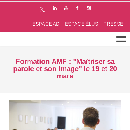
ESPACE AD
ESPACE ÉLUS
PRESSE
Formation AMF : "Maîtriser sa
parole et son image" le 19 et 20
mars