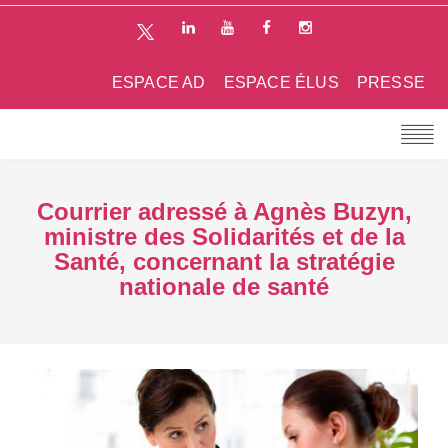
ESPACE AD
ESPACE ÉLUS
PRESSE
Courrier adressé à Agnès Buzyn,
ministre des Solidarités et de la
Santé, concernant la stratégie
nationale de santé