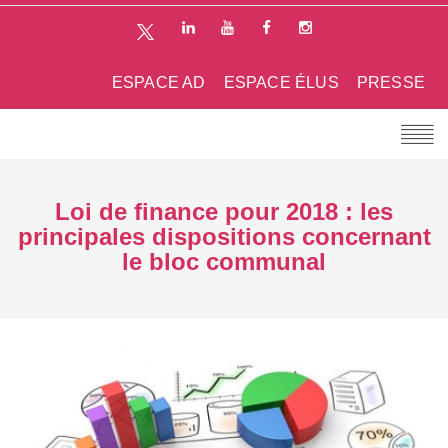
ESPACE AD
ESPACE ÉLUS
PRESSE
Loi de finance pour 2018 : les
principales dispositions concernant
le bloc communal