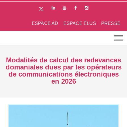
ESPACE AD
ESPACE ÉLUS
PRESSE
Modalités de calcul des redevances
domaniales dues par les opérateurs
de communications électroniques
en 2026