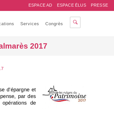
ESPACE AD
ESPACE ÉLUS
PRESSE
cations
Services
Congrès
Palmarès 2017
17
se d'épargne et
mpense, par des
 opérations de