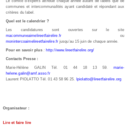
Le comité d’experts attribue chaque année autant de labels que de
communes et intercommunalités ayant candidaté et répondant aux
critères du label.
Quel est le calendrier ?
Les candidatures sont ouvertes sur le site
macommuneaimelireetfairelire.fr
ou
monintercoaimelireetfairelire.fr
jusqu’au 15 juin de chaque année.
Pour en savoir plus
:
http://www.lireetfairelire.org/
Contacts Presse :
Marie-Hélène GALIN Tél. 01 44 18 13 59.
marie-
helene.galin@amf.asso.fr
Laurent PIOLATTO Tél. 01 43 58 96 25.
lpiolatto@lireetfairelire.org
Organisateur :
Lire et faire lire