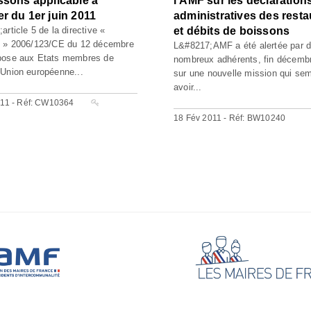
ssons applicable à
l’AMF sur les déclaration
r du 1er juin 2011
administratives des resta
rticle 5 de la directive «
et débits de boissons
s » 2006/123/CE du 12 décembre
L&#8217;AMF a été alertée par 
pose aux Etats membres de
nombreux adhérents, fin décemb
Union européenne...
sur une nouvelle mission qui sem
avoir...
011 - Réf: CW10364
18 Fév 2011 - Réf: BW10240