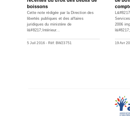
récentes du droit des débits de
de boi
boissons
compte
Cette note rédigée par la Direction des
L&#8217;a
libertés publiques et des affaires
Service
juridiques du ministère de
2006 im
l&#8217;Intérieur...
l&#8217;
5 Juil 2016 - Réf: BW23751
19 Avr 2