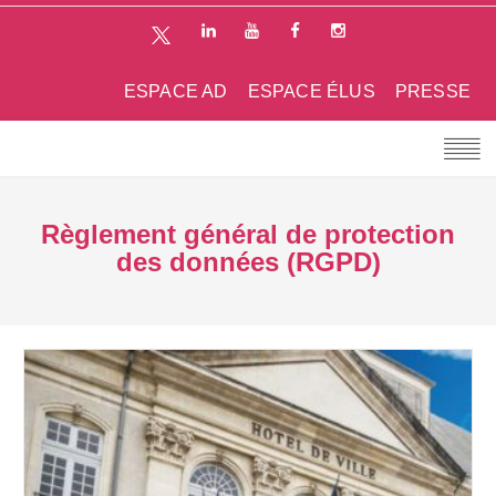
ESPACE AD
ESPACE ÉLUS
PRESSE
Règlement général de protection
des données (RGPD)