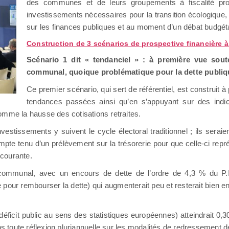
des communes et de leurs groupements à fiscalité pr
investissements nécessaires pour la transition écologique,
sur les finances publiques et au moment d’un débat budgét
Construction de 3 scénarios de prospective financière à
Scénario 1 dit « tendanciel » : à première vue sou
communal, quoique problématique pour la dette publiq
Ce premier scénario, qui sert de référentiel, est construit 
tendances passées ainsi qu’en s’appuyant sur des ind
omme la hausse des cotisations retraites.
estissements y suivent le cycle électoral traditionnel ; ils seraie
ompte tenu d’un prélèvement sur la trésorerie pour que celle-ci re
 courante.
 communal, avec un encours de dette de l’ordre de 4,3 % du P.I
ur rembourser la dette) qui augmenterait peu et resterait bien en 
éficit public au sens des statistiques européennes) atteindrait 0,
ans toute réflexion pluriannuelle sur les modalités de redressement 