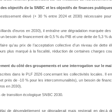
on des objectifs de la SNBC et les objectifs de finances publique
vestissement élevé (+ 30 % entre 2024 et 2030) nécessaire pour a
illiards d’euros en 2030), il entraîne une dégradation marquée des
0 un besoin de financement de 0,5 % du PIB et une dette de 5,3 % d
aire qu’au prix de l’acceptation collective d’un niveau de dette 
 recours plus marqué à la fiscalité, réduction de certaines charges 
rement du côté des groupements et une interrogation sur le ma
rites dans le PLF 2026 concernant les collectivités locales. Il en
 et près de -10 % pour les intercommunalités), un besoin de finan
uros en 2030).
ifs de transition écologique SNBC 2030.
élai de désendettement se dégraderait mais resterait en deçà du