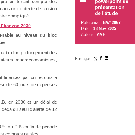
opre en tenant compte des
powerpoint de
présentation
 dans un contexte de tension
de l'étude
aire compliqué.
Référence :
BW42867
 l’horizon 2030
Date :
18 Nov 2025
Auteur :
AMF
tenable au niveau du bloc
ue
à partir d’un prolongement des
Partager :
icateurs macroéconomiques,
nt financés par un recours à
présente 60 jours de dépenses
.B. en 2030 et un délai de
deçà du seuil d’alerte de 12
30 % du PIB en fin de période
des comptes publics.