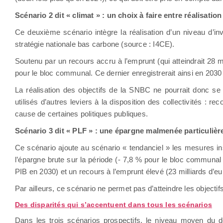
Scénario 2 dit « climat » : un choix à faire entre réalisati
Ce deuxième scénario intègre la réalisation d’un niveau d’in
stratégie nationale bas carbone (source : I4CE).
Soutenu par un recours accru à l’emprunt (qui atteindrait 28 m
pour le bloc communal. Ce dernier enregistrerait ainsi en 203
La réalisation des objectifs de la SNBC ne pourrait donc se f
utilisés d’autres leviers à la disposition des collectivités :
cause de certaines politiques publiques.
Scénario 3 dit « PLF » : une épargne malmenée particuliè
Ce scénario ajoute au scénario « tendanciel » les mesures insc
l’épargne brute sur la période (- 7,8 % pour le bloc communal
PIB en 2030) et un recours à l’emprunt élevé (23 milliards d’e
Par ailleurs, ce scénario ne permet pas d’atteindre les object
Des disparités qui s’accentuent dans tous les scénarios
Dans les trois scénarios prospectifs, le niveau moyen du d