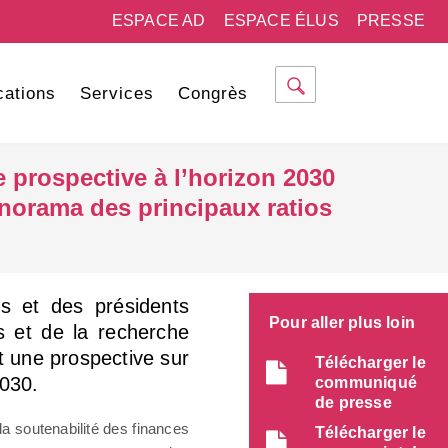
ESPACE AD
ESPACE ÉLUS
PRESSE
cations
Services
Congrès
prospective à l’horizon 2030
anorama des principaux ratios
s et des présidents
Pour aller plus loin
es et de la recherche
t une prospective sur
Télécharger le
2030.
communiqué
de presse
la soutenabilité des finances
Télécharger le