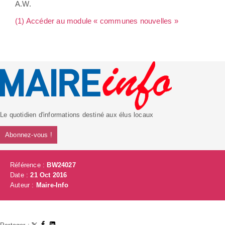
A.W.
(1) Accéder au module « communes nouvelles »
Le quotidien d'informations destiné aux élus locaux
Abonnez-vous !
Référence :
BW24027
Date :
21 Oct 2016
Auteur :
Maire-Info