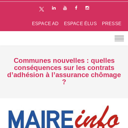
ESPACE AD
ESPACE ÉLUS
PRESSE
Communes nouvelles : quelles
conséquences sur les contrats
d’adhésion à l’assurance chômage
?