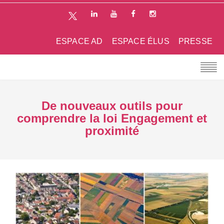
ESPACE AD
ESPACE ÉLUS
PRESSE
De nouveaux outils pour
comprendre la loi Engagement et
proximité