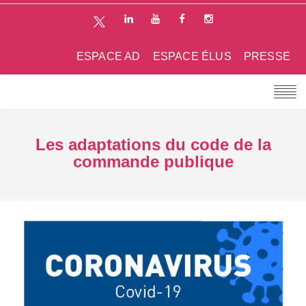
ESPACE AD
ESPACE ÉLUS
PRESSE
Les adaptations du code de la
commande publique