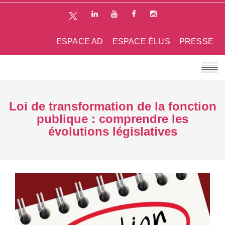
ESPACE AD
ESPACE ÉLUS
PRESSE
Loi de transformation de la fonction
publique : comprendre les
évolutions législatives