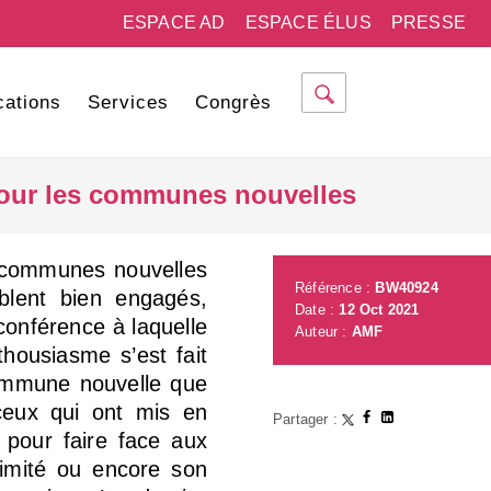
ESPACE AD
ESPACE ÉLUS
PRESSE
cations
Services
Congrès
 pour les communes nouvelles
de communes nouvelles
Référence :
BW40924
blent bien engagés,
Date :
12 Oct 2021
conférence à laquelle
Auteur :
AMF
thousiasme s’est fait
commune nouvelle que
ceux qui ont mis en
Partager :
 pour faire face aux
ximité ou encore son