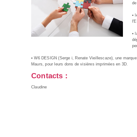
de
• 
l'
• 
dé
pe
• W6 DESIGN (Serge i, Renate Vieillescaze), une marque é
Maurs, pour leurs dons de visières imprimées en 3D.
Contacts :
Claudine