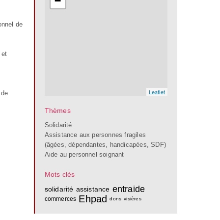
−
onnel de
 et
Leaflet
 de
Thèmes
Solidarité
Assistance aux personnes fragiles
(âgées, dépendantes, handicapées, SDF)
Aide au personnel soignant
Mots clés
entraide
solidarité
assistance
Ehpad
commerces
dons
visières