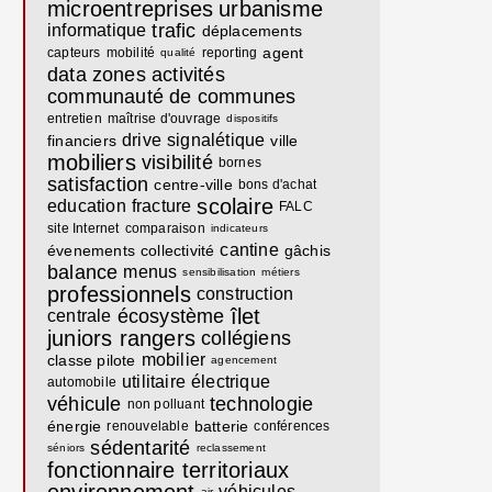
microentreprises
urbanisme
trafic
informatique
déplacements
agent
capteurs
mobilité
reporting
qualité
data
zones activités
communauté de communes
entretien
maîtrise d'ouvrage
dispositifs
drive
signalétique
financiers
ville
mobiliers
visibilité
bornes
satisfaction
centre-ville
bons d'achat
scolaire
education
fracture
FALC
site Internet
comparaison
indicateurs
cantine
évenements
collectivité
gâchis
balance
menus
sensibilisation
métiers
professionnels
construction
îlet
écosystème
centrale
juniors rangers
collégiens
mobilier
classe pilote
agencement
utilitaire
électrique
automobile
véhicule
technologie
non polluant
énergie
batterie
renouvelable
conférences
sédentarité
séniors
reclassement
fonctionnaire territoriaux
véhicules
air