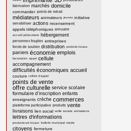
imprimante 3D
producteurs
domicile
marchés
fabrication
commander
points de retrait
médiateurs
animateurs
initiative
jeunes
actions
recensement
sensibiliser
appels téléphoniques
annuaire
hébergement
accueil périscolaire
entreprises
personnes fragiles
distribution
fonds de soutien
produits locaux
économie
emplois
paniers
cellule
facturation
appel
accompagnement
difficultés économiques
accueil
couture
cellule d'appel
points de vente
offre culturelle
service scolaire
formulaire d'inscription
enfants
commerces
crèche
enseignants
vente
plateforme participative
produits
livraisons
lien social
veille sociale
animations
lettres d'informations
producteurs locaux
bulletin municipal
mairie
citoyens
fermeture