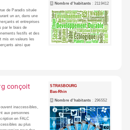
Nombre d’habitants
: 2119412
 rue de Paradis située
durant un an, dans une
erçants et entreprises
 par le biais de
vènements festifs et des
t mis en valeurs les
erçants ainsi que
g conçoit
STRASBOURG
Bas-Rhin
Nombre d’habitants
: 296552
souvent inaccessibles,
nt aux personnes
nscription en FALC
accessibles au plus