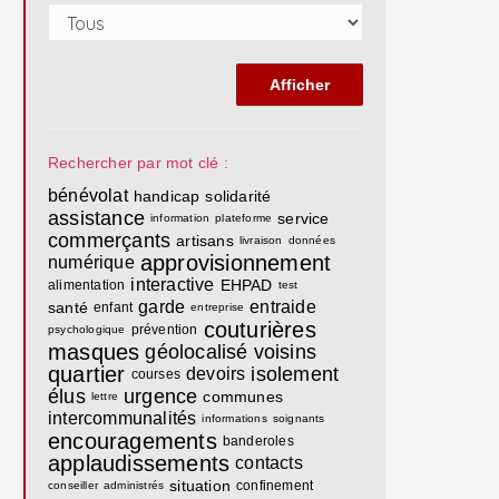
Rechercher par mot clé :
bénévolat
handicap
solidarité
assistance
service
information
plateforme
commerçants
artisans
livraison
données
approvisionnement
numérique
interactive
EHPAD
alimentation
test
garde
entraide
santé
enfant
entreprise
couturières
prévention
psychologique
masques
géolocalisé
voisins
quartier
isolement
devoirs
courses
élus
urgence
communes
lettre
intercommunalités
informations
soignants
encouragements
banderoles
applaudissements
contacts
situation
confinement
conseiller
administrés