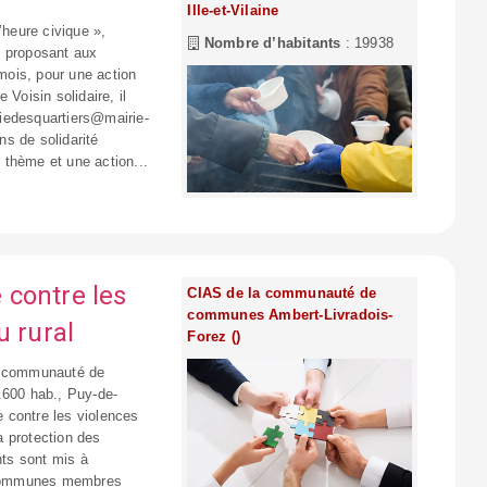
Ille-et-Vilaine
L’heure civique »,
Nombre d’habitants
: 19938
en proposant aux
mois, pour une action
Voisin solidaire, il
 viedesquartiers@mairie-
ns de solidarité
 thème et une action...
 contre les
CIAS de la communauté de
communes Ambert-Livradois-
u rural
Forez ()
la communauté de
600 hab., Puy-de-
e contre les violences
a protection des
ts sont mis à
 communes membres