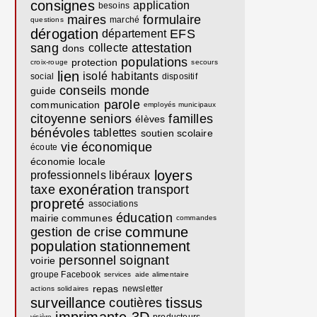
consignes
application
besoins
maires
formulaire
marché
questions
dérogation
EFS
département
sang
attestation
collecte
dons
populations
protection
croix-rouge
secours
lien
isolé
habitants
social
dispositif
conseils
monde
guide
parole
communication
employés municipaux
citoyenne
seniors
familles
élèves
bénévoles
tablettes
soutien scolaire
vie économique
écoute
économie locale
loyers
professionnels libéraux
exonération
taxe
transport
propreté
associations
éducation
mairie communes
commandes
commune
gestion de crise
population
stationnement
personnel soignant
voirie
groupe Facebook
services
aide alimentaire
repas
newsletter
actions solidaires
surveillance
tissus
coutières
visière