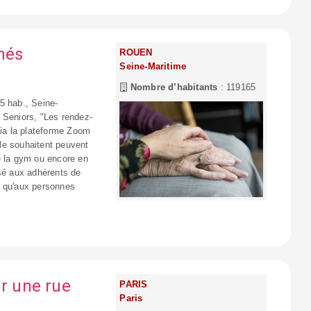
nés
ROUEN
Seine-Maritime
Nombre d’habitants
: 119165
5 hab., Seine-
 Seniors, "Les rendez-
via la plateforme Zoom
le souhaitent peuvent
e la gym ou encore en
osé aux adhérents de
i qu'aux personnes
ur une rue
PARIS
Paris