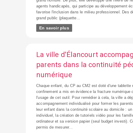
grand nombre. De plus, elle développe une filière de 
agents handicapés, qui participe au développement éc
favorise l'inclusion dans le milieu professionnel. Des
grand public (plaquette...
En savoir plus
La ville d'Élancourt accompa
parents dans la continuité p
numérique
Chaque enfant, du CP au CM2 est doté d'une tablette 
confinement a mis en évidence la fracture numérique 
l'usage de cet outil. Pour remédier à cela, la ville a d
accompagnement individualisé pour former les parents 
leur enfant dans la continuité scolaire au domicile : u
individuel, la création de tutoriels vidéo pour les famil
ordinateur et sa version papier (seul budget investi). Ce
permis de mesurer...