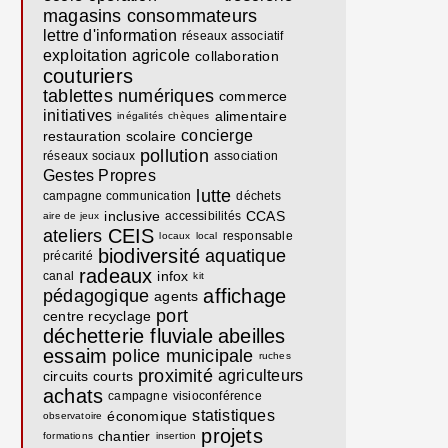
magasins
consommateurs
lettre d'information
réseaux associatif
exploitation agricole
collaboration
couturiers
tablettes numériques
commerce
initiatives
alimentaire
inégalités
chèques
concierge
restauration scolaire
pollution
réseaux sociaux
association
Gestes Propres
lutte
campagne communication
déchets
inclusive
CCAS
accessibilités
aire de jeux
CEIS
ateliers
responsable
locaux
local
biodiversité
aquatique
précarité
radeaux
infox
canal
kit
affichage
pédagogique
agents
port
centre recyclage
déchetterie fluviale
abeilles
essaim
police municipale
ruches
proximité
agriculteurs
circuits courts
achats
campagne
visioconférence
statistiques
économique
observatoire
projets
chantier
formations
insertion