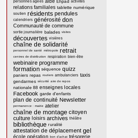
aide
Ehpad
personnes âgées
activités
relations familiales
tablette numérique
résidents
pendules
soutien
don
générosité
calendriers
Communauté de commune
balades
sortie journalière
visites
découvertes
visières
chaîne de solidarité
retrait
personnel de santé
métropole
respiration
bien-être
centres de distribution
webinaire
programme
formation
quizz
séquence
taxis
paniers repas
ambulanciers
routiers
gendarmes
sécurité
aire de repos
enseignes locales
nationale 88
Facebook
garde d'enfants
plan de continuité
Newsletter
atelier
permanence : mairie
chaîne de montage
citoyen
culture
archives
loisirs
théâtre
bibliothèque
ruralité
gel
attestation de déplacement
école
opération
trésorerie
bon d'achat