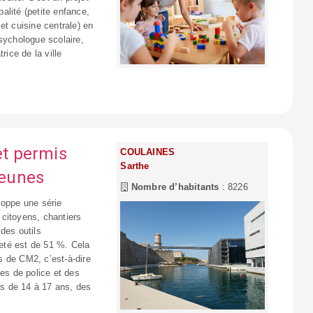
alité (petite enfance,
et cuisine centrale) en
sychologue scolaire,
ice de la ville
et permis
COULAINES
Sarthe
jeunes
Nombre d’habitants
: 8226
loppe une série
s citoyens, chantiers
des outils
eté est de 51 %. Cela
s de CM2, c’est-à-dire
ces de police et des
ens de 14 à 17 ans, des