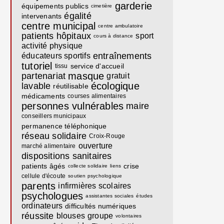
garderie
équipements publics
cimetière
égalité
intervenants
centre municipal
centre ambulatoire
patients
hôpitaux
sport
cours à distance
activité physique
entraînements
éducateurs sportifs
tutoriel
service d'accueil
tissu
masque
partenariat
gratuit
écologique
lavable
réutilisable
médicaments
courses alimentaires
personnes vulnérables
maire
conseillers municipaux
permanence téléphonique
réseau solidaire
Croix-Rouge
ouverture
marché alimentaire
dispositions sanitaires
patients âgés
crise
collecte solidaire
liens
cellule d'écoute
soutien psychologique
parents
infirmières scolaires
psychologues
assistantes sociales
études
ordinateurs
difficultés numériques
réussite
blouses
groupe
volontaires