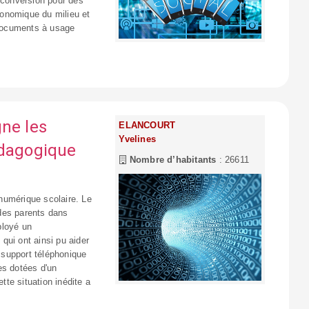
reconversion pour des
onomique du milieu et
 documents à usage
gne les
ELANCOURT
Yvelines
édagogique
Nombre d’habitants
: 26611
numérique scolaire. Le
des parents dans
éployé un
qui ont ainsi pu aider
n support téléphonique
les dotées d'un
tte situation inédite a