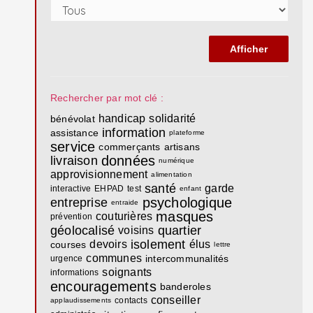
Rechercher par mot clé :
handicap
solidarité
bénévolat
information
assistance
plateforme
service
commerçants
artisans
données
livraison
numérique
approvisionnement
alimentation
santé
garde
interactive
EHPAD
test
enfant
psychologique
entreprise
entraide
masques
couturières
prévention
géolocalisé
quartier
voisins
isolement
devoirs
élus
courses
lettre
communes
intercommunalités
urgence
soignants
informations
encouragements
banderoles
conseiller
contacts
applaudissements