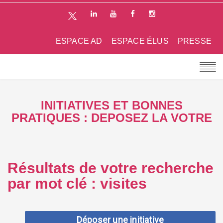
ESPACE AD
ESPACE ÉLUS
PRESSE
INITIATIVES ET BONNES
PRATIQUES : DEPOSEZ LA VOTRE
Résultats de votre recherche
par mot clé : visites
Déposer une initiative