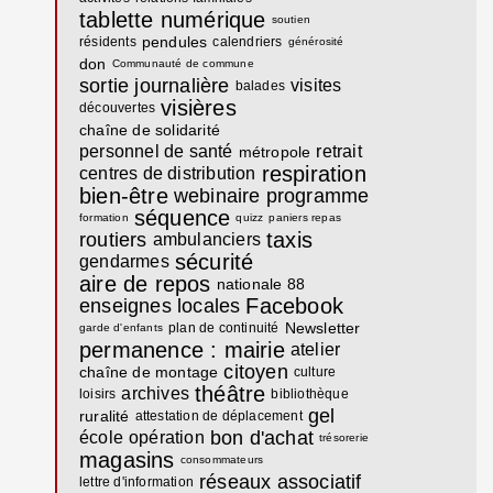
tablette numérique
soutien
pendules
résidents
calendriers
générosité
don
Communauté de commune
sortie journalière
visites
balades
visières
découvertes
chaîne de solidarité
personnel de santé
retrait
métropole
respiration
centres de distribution
bien-être
webinaire
programme
séquence
formation
quizz
paniers repas
taxis
routiers
ambulanciers
sécurité
gendarmes
aire de repos
nationale 88
Facebook
enseignes locales
Newsletter
plan de continuité
garde d'enfants
permanence : mairie
atelier
citoyen
chaîne de montage
culture
théâtre
archives
loisirs
bibliothèque
gel
ruralité
attestation de déplacement
bon d'achat
école
opération
trésorerie
magasins
consommateurs
réseaux associatif
lettre d'information