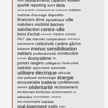
déplacements
capteurs
mobilité
trafic
data
qualité
reporting
agent
entretien
zones activités
communauté de communes
maîtrise d'ouvrage
dispositifs
ville
financiers
drive
signalétique
bornes
mobiliers
visibilité
centre-ville
satisfaction
bons d'achat
fracture
scolaire
education
site Internet
comparaison
FALC
indicateurs
collectivité
cantine
gâchis
évenements
menus
sensibilisation
balance
métiers
construction
professionnels
écosystème
centrale
îlet
juniors rangers
collégiens
classe pilote
mobilier
agencement
automobile
utilitaire
électrique
véhicule
énergie
non polluant
technologie
batterie
renouvelable
conférences
sédentarité
reclassement
séniors
fonctionnaire territoriaux
environnement
air
véhicules
automobilistes
conduite
habitats
éco-responsable
mal-logement
outils
projet