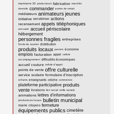
fabrication
imprimante 3D
producteurs
marchés
commander
domicile
points de retrait
animateurs
jeunes
médiateurs
actions
initiative
sensibiliser
appels téléphoniques
recensement
accueil périscolaire
annuaire
hébergement
personnes fragiles
entreprises
distribution
fonds de soutien
produits locaux
économie
paniers
emplois
facturation
appel
cellule
difficultés économiques
accompagnement
accueil
couture
cellule d'appel
offre culturelle
points de vente
service scolaire
formulaire d'inscription
enseignants
crèche
enfants
commerces
produits
plateforme participative
vente
livraisons
lien social
veille sociale
lettres d'informations
animations
bulletin municipal
producteurs locaux
fermeture
mairie
citoyens
équipements publics
cimetière