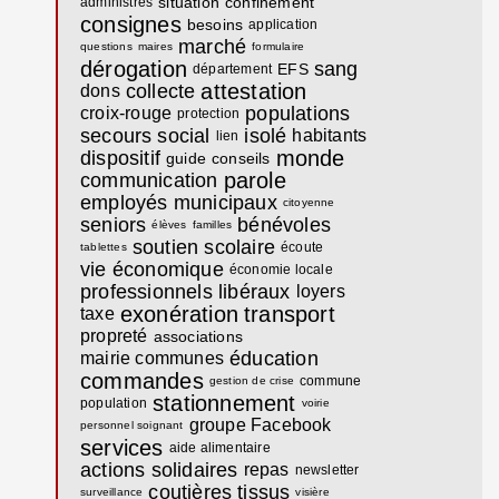
situation
confinement
administrés
consignes
besoins
application
marché
questions
maires
formulaire
dérogation
sang
EFS
département
attestation
collecte
dons
populations
croix-rouge
protection
secours
social
isolé
habitants
lien
monde
dispositif
guide
conseils
parole
communication
employés municipaux
citoyenne
seniors
bénévoles
élèves
familles
soutien scolaire
écoute
tablettes
vie économique
économie locale
professionnels libéraux
loyers
exonération
transport
taxe
propreté
associations
éducation
mairie communes
commandes
commune
gestion de crise
stationnement
population
voirie
groupe Facebook
personnel soignant
services
aide alimentaire
actions solidaires
repas
newsletter
coutières
tissus
surveillance
visière