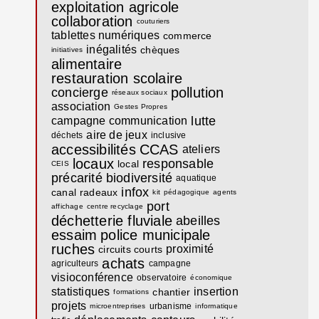
exploitation agricole
collaboration
couturiers
tablettes numériques
commerce
inégalités
chèques
initiatives
alimentaire
restauration scolaire
pollution
concierge
réseaux sociaux
association
Gestes Propres
lutte
campagne communication
aire de jeux
déchets
inclusive
accessibilités
CCAS
ateliers
locaux
responsable
local
CEIS
précarité
biodiversité
aquatique
infox
canal
radeaux
kit
pédagogique
agents
port
affichage
centre recyclage
déchetterie fluviale
abeilles
essaim
police municipale
ruches
proximité
circuits courts
achats
agriculteurs
campagne
visioconférence
observatoire
économique
statistiques
insertion
chantier
formations
projets
urbanisme
microentreprises
informatique