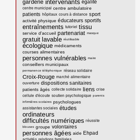
intervenants
garderie
égalité
centre ambulatoire
centre municipal
patients
sport
hôpitaux
cours à distance
éducateurs sportifs
activité physique
entraînements
tissu
tutoriel
partenariat
service d'accueil
masque
gratuit
lavable
réutilisable
écologique
médicaments
courses alimentaires
personnes vulnérables
maire
conseillers municipaux
réseau solidaire
permanence téléphonique
Croix-Rouge
marché alimentaire
dispositions sanitaires
ouverture
liens
patients âgés
collecte solidaire
crise
cellule d'écoute
soutien psychologique
parents
psychologues
infirmières scolaires
études
assistantes sociales
ordinateurs
difficultés numériques
réussite
volontaires
groupe
blouses
personnes âgées
Ehpad
aide
activités
relations familiales