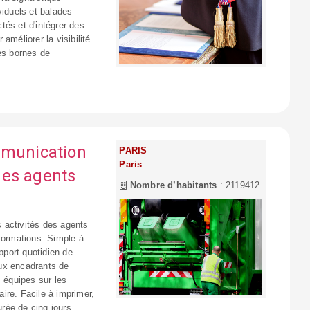
viduels et balades
tés et d'intégrer des
améliorer la visibilité
es bornes de
mmunication
PARIS
Paris
 des agents
Nombre d’habitants
: 2119412
s activités des agents
nformations. Simple à
support quotidien de
ux encadrants de
s équipes sur les
aire. Facile à imprimer,
urée de cinq jours