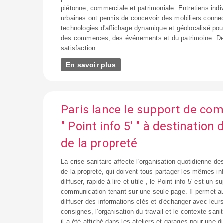
piétonne, commerciale et patrimoniale. Entretiens indi
urbaines ont permis de concevoir des mobiliers connec
technologies d'affichage dynamique et géolocalisé pour 
des commerces, des événements et du patrimoine. D
satisfaction...
En savoir plus
Paris lance le support de co
" Point info 5' " à destination
de la propreté
La crise sanitaire affecte l'organisation quotidienne de
de la propreté, qui doivent tous partager les mêmes i
diffuser, rapide à lire et utile , le Point info 5' est un 
communication tenant sur une seule page. Il permet a
diffuser des informations clés et d'échanger avec leur
consignes, l'organisation du travail et le contexte sanit
il a été affiché dans les ateliers et garages pour une d