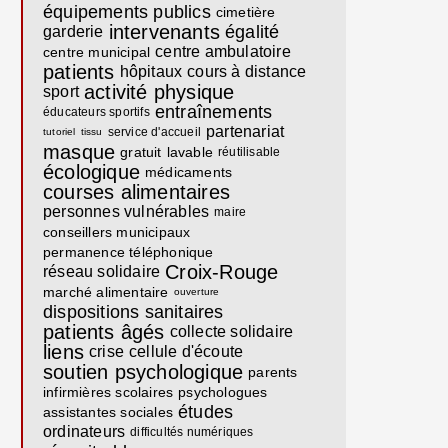
équipements publics
cimetière
intervenants
égalité
garderie
centre ambulatoire
centre municipal
patients
hôpitaux
cours à distance
activité physique
sport
entraînements
éducateurs sportifs
partenariat
service d'accueil
tutoriel
tissu
masque
gratuit
lavable
réutilisable
écologique
médicaments
courses alimentaires
personnes vulnérables
maire
conseillers municipaux
permanence téléphonique
Croix-Rouge
réseau solidaire
marché alimentaire
ouverture
dispositions sanitaires
patients âgés
collecte solidaire
liens
crise
cellule d'écoute
soutien psychologique
parents
infirmières scolaires
psychologues
études
assistantes sociales
ordinateurs
difficultés numériques