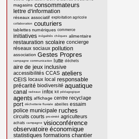
consommateurs
magasins
lettre d'information
réseaux associatif
exploitation agricole
couturiers
collaboration
tablettes numériques
commerce
initiatives
alimentaire
inégalités
chèques
restauration scolaire
concierge
pollution
réseaux sociaux
Gestes Propres
association
lutte
déchets
campagne communication
aire de jeux
inclusive
ateliers
accessibilités
CCAS
CEIS
responsable
locaux
local
aquatique
précarité
biodiversité
canal
infox
kit
radeaux
pédagogique
agents
centre recyclage
affichage
port
essaim
abeilles
déchetterie fluviale
ruches
police municipale
circuits courts
agriculteurs
proximité
visioconférence
achats
campagne
observatoire
économique
statistiques
formations
chantier