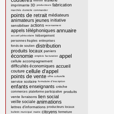
coutières
visière
tissus
fabrication
imprimante 3D
producteurs
marchés
domicile
commander
points de retrait
médiateurs
animateurs
jeunes
initiative
actions
sensibiliser
recensement
annuaire
appels téléphoniques
hébergement
accueil périscolaire
personnes fragiles
entreprises
distribution
fonds de soutien
produits locaux
paniers
économie
appel
emplois
facturation
cellule
accompagnement
accueil
difficultés économiques
cellule d'appel
couture
points de vente
offre culturelle
service scolaire
formulaire d'inscription
enfants
enseignants
crèche
produits
commerces
plateforme participative
lien social
vente
livraisons
animations
veille sociale
lettres d'informations
producteurs locaux
citoyens
fermeture
bulletin municipal
mairie