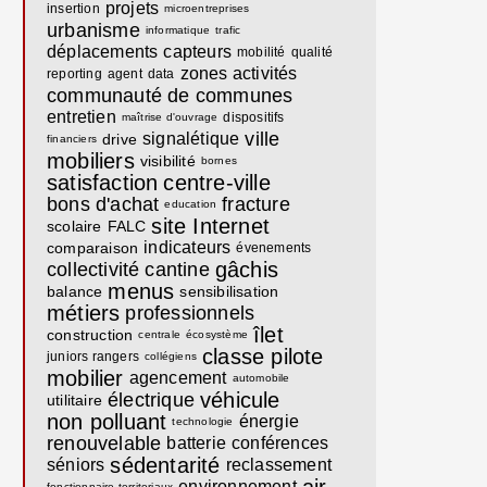
projets
insertion
microentreprises
urbanisme
informatique
trafic
déplacements
capteurs
mobilité
qualité
zones activités
reporting
agent
data
communauté de communes
entretien
dispositifs
maîtrise d'ouvrage
ville
signalétique
drive
financiers
mobiliers
visibilité
bornes
satisfaction
centre-ville
bons d'achat
fracture
education
site Internet
scolaire
FALC
indicateurs
comparaison
évenements
gâchis
collectivité
cantine
menus
balance
sensibilisation
métiers
professionnels
îlet
construction
centrale
écosystème
classe pilote
juniors rangers
collégiens
mobilier
agencement
automobile
véhicule
électrique
utilitaire
non polluant
énergie
technologie
renouvelable
batterie
conférences
sédentarité
séniors
reclassement
environnement
fonctionnaire territoriaux