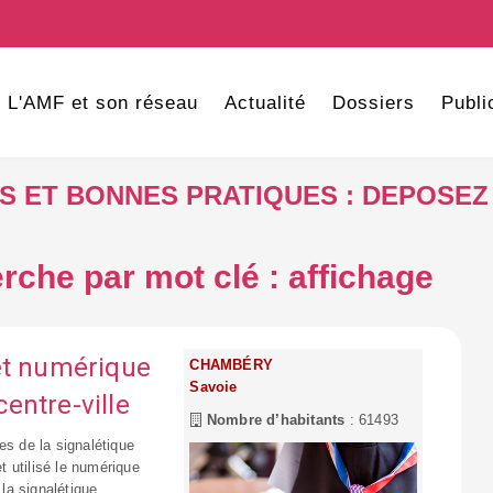
L'AMF et son réseau
Actualité
Dossiers
Publi
VES ET BONNES PRATIQUES : DEPOSEZ
rche par mot clé : affichage
et numérique
CHAMBÉRY
Savoie
centre-ville
Nombre d’habitants
: 61493
es de la signalétique
et utilisé le numérique
 la signalétique