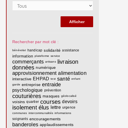
Rechercher par mot clé :
solidarité
handicap
assistance
bénévolat
information
plateforme
service
livraison
commerçants
artisans
données
numérique
approvisionnement
alimentation
santé
EHPAD
interactive
test
enfant
entraide
entreprise
garde
psychologique
prévention
couturières
masques
géolocalisé
courses
devoirs
voisins
quartier
isolement
élus
lettre
urgence
communes
intercommunalités
informations
encouragements
soignants
banderoles
applaudissements