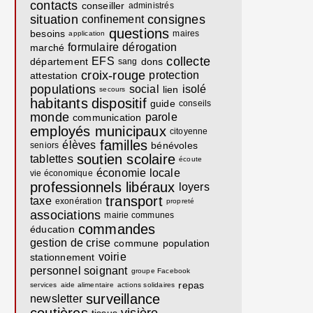
contacts
conseiller
administrés
situation
consignes
confinement
questions
besoins
maires
application
formulaire
dérogation
marché
collecte
EFS
département
dons
sang
croix-rouge
protection
attestation
populations
social
isolé
lien
secours
habitants
dispositif
guide
conseils
monde
parole
communication
employés municipaux
citoyenne
familles
élèves
bénévoles
seniors
soutien scolaire
tablettes
écoute
économie locale
vie économique
professionnels libéraux
loyers
transport
taxe
exonération
propreté
associations
mairie communes
commandes
éducation
gestion de crise
commune
population
voirie
stationnement
personnel soignant
groupe Facebook
repas
services
aide alimentaire
actions solidaires
surveillance
newsletter