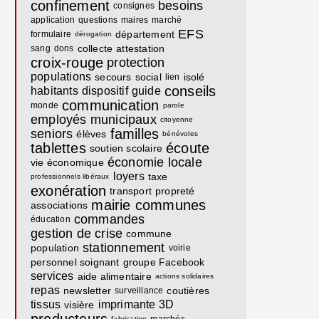
confinement
besoins
consignes
application
questions
maires
marché
EFS
département
formulaire
dérogation
collecte
attestation
sang
dons
croix-rouge
protection
populations
secours
social
isolé
lien
conseils
habitants
dispositif
guide
communication
monde
parole
employés municipaux
citoyenne
familles
seniors
élèves
bénévoles
tablettes
écoute
soutien scolaire
économie locale
vie économique
loyers
taxe
professionnels libéraux
exonération
transport
propreté
mairie communes
associations
commandes
éducation
gestion de crise
commune
stationnement
population
voirie
personnel soignant
groupe Facebook
services
aide alimentaire
actions solidaires
repas
newsletter
coutières
surveillance
tissus
imprimante 3D
visière
fabrication