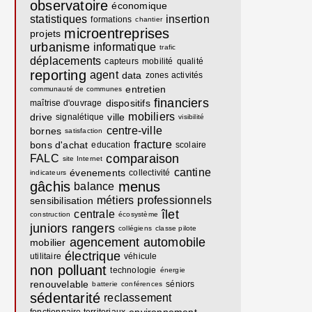
observatoire
économique
statistiques
insertion
formations
chantier
microentreprises
projets
urbanisme
informatique
trafic
déplacements
capteurs
mobilité
qualité
reporting
agent
data
zones activités
entretien
communauté de communes
financiers
dispositifs
maîtrise d'ouvrage
mobiliers
drive
ville
signalétique
visibilité
centre-ville
bornes
satisfaction
fracture
bons d'achat
education
scolaire
comparaison
FALC
site Internet
cantine
évenements
collectivité
indicateurs
gâchis
menus
balance
métiers
professionnels
sensibilisation
îlet
centrale
construction
écosystème
juniors rangers
collégiens
classe pilote
agencement
automobile
mobilier
électrique
utilitaire
véhicule
non polluant
technologie
énergie
renouvelable
séniors
batterie
conférences
sédentarité
reclassement