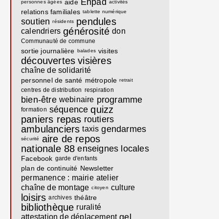
Ehpad
aide
personnes âgées
activités
relations familiales
tablette numérique
pendules
soutien
résidents
générosité
calendriers
don
Communauté de commune
sortie journalière
visites
balades
découvertes
visières
chaîne de solidarité
personnel de santé
métropole
retrait
centres de distribution
respiration
bien-être
programme
webinaire
quizz
séquence
formation
paniers repas
routiers
ambulanciers
gendarmes
taxis
aire de repos
sécurité
nationale 88
enseignes locales
Facebook
garde d'enfants
plan de continuité
Newsletter
permanence : mairie
atelier
chaîne de montage
culture
citoyen
loisirs
théâtre
archives
bibliothèque
ruralité
gel
attestation de déplacement