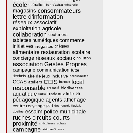
école
opération
bon d'achat
trésorerie
consommateurs
magasins
lettre d'information
réseaux associatif
exploitation agricole
collaboration
couturiers
commerce
tablettes numériques
initiatives
inégalités
chèques
alimentaire
restauration scolaire
réseaux sociaux
concierge
pollution
association
Gestes Propres
campagne communication
lutte
aire de jeux
inclusive
déchets
accessibilités
CEIS
local
CCAS
ateliers
locaux
responsable
biodiversité
précarité
aquatique
radeaux
kit
canal
infox
pédagogique
agents
affichage
centre recyclage
port
déchetterie fluviale
essaim
police municipale
abeilles
ruches
circuits courts
proximité
agriculteurs
achats
campagne
visioconférence