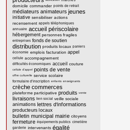
producteurs
marchés
domicile
commander
points de retrait
jeunes
médiateurs
animateurs
initiative
sensibiliser
actions
recensement
appels téléphoniques
accueil périscolaire
annuaire
hébergement
personnes fragiles
fonds de soutien
entreprises
distribution
produits locaux
paniers
appel
emplois
facturation
économie
accompagnement
cellule
accueil
couture
difficultés économiques
points de vente
cellule d'appel
service scolaire
offre culturelle
formulaire d'inscription
enfants
enseignants
crèche
commerces
produits
plateforme participative
vente
livraisons
veille sociale
lien social
lettres d'informations
animations
producteurs locaux
bulletin municipal
mairie
citoyens
fermeture
équipements publics
cimetière
égalité
intervenants
garderie