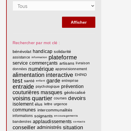
Rechercher par mot clé :
handicap
bénévolat
solidarité
plateforme
assistance
information
service
commerçants
artisans
livraison
numérique
données
approvisionnement
alimentation
interactive
EHPAD
test
garde
santé
entreprise
enfant
entraide
prévention
psychologique
couturières
masques
géolocalisé
voisins
quartier
devoirs
courses
isolement
élus
lettre
urgence
communes
intercommunalités
soignants
informations
encouragements
applaudissements
banderoles
contacts
conseiller
situation
administrés