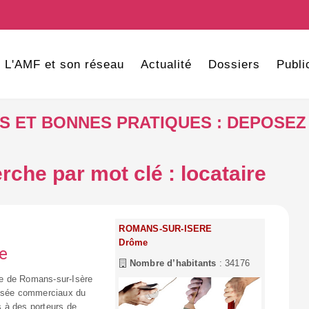
L'AMF et son réseau
Actualité
Dossiers
Publi
VES ET BONNES PRATIQUES : DEPOSEZ
rche par mot clé : locataire
r
ROMANS-SUR-ISERE
Drôme
e
Nombre d’habitants
: 34176
ne de Romans-sur-Isère
ussée commerciaux du
és à des porteurs de