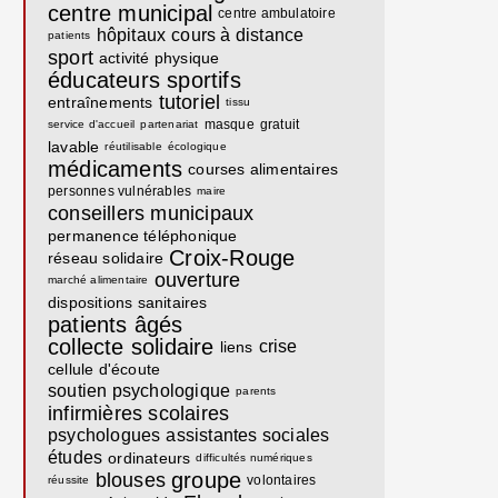
centre municipal
centre ambulatoire
hôpitaux
cours à distance
patients
sport
activité physique
éducateurs sportifs
tutoriel
entraînements
tissu
masque
gratuit
service d'accueil
partenariat
lavable
réutilisable
écologique
médicaments
courses alimentaires
personnes vulnérables
maire
conseillers municipaux
permanence téléphonique
Croix-Rouge
réseau solidaire
ouverture
marché alimentaire
dispositions sanitaires
patients âgés
collecte solidaire
crise
liens
cellule d'écoute
soutien psychologique
parents
infirmières scolaires
psychologues
assistantes sociales
études
ordinateurs
difficultés numériques
groupe
blouses
volontaires
réussite