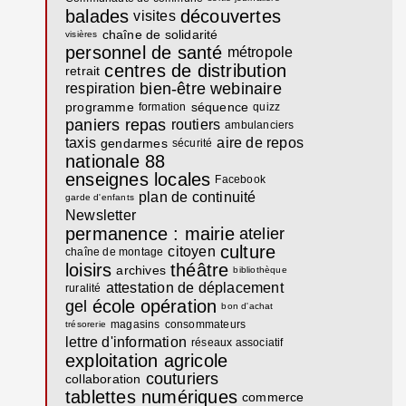
balades
découvertes
visites
chaîne de solidarité
visières
personnel de santé
métropole
centres de distribution
retrait
bien-être
webinaire
respiration
programme
séquence
formation
quizz
paniers repas
routiers
ambulanciers
taxis
aire de repos
gendarmes
sécurité
nationale 88
enseignes locales
Facebook
plan de continuité
garde d'enfants
Newsletter
permanence : mairie
atelier
culture
citoyen
chaîne de montage
loisirs
théâtre
archives
bibliothèque
attestation de déplacement
ruralité
école
opération
gel
bon d'achat
magasins
consommateurs
trésorerie
lettre d'information
réseaux associatif
exploitation agricole
couturiers
collaboration
tablettes numériques
commerce