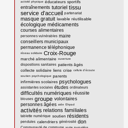
éducateurs sportifs
activité physique
tissu
tutoriel
entraînements
service d'accueil
partenariat
masque
gratuit
lavable
réutilisable
écologique
médicaments
courses alimentaires
maire
personnes vulnérables
conseillers municipaux
permanence téléphonique
Croix-Rouge
réseau solidaire
marché alimentaire
ouverture
patients âgés
dispositions sanitaires
collecte solidaire
liens
crise
cellule d'écoute
parents
soutien psychologique
psychologues
infirmières scolaires
études
assistantes sociales
ordinateurs
difficultés numériques
réussite
groupe
volontaires
blouses
personnes âgées
aide
Ehpad
activités
relations familiales
résidents
soutien
tablette numérique
don
calendriers
pendules
générosité
Communauté de commune
sortie journalière