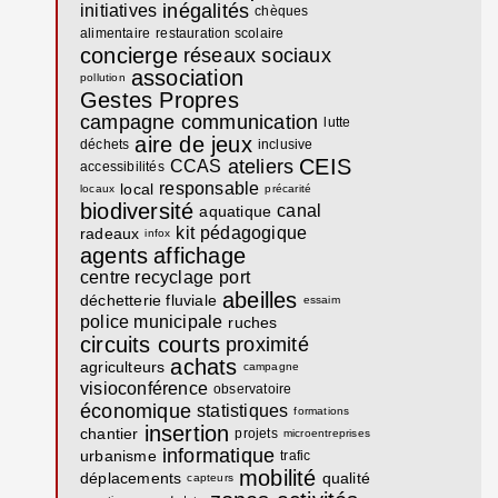
inégalités
initiatives
chèques
alimentaire
restauration scolaire
concierge
réseaux sociaux
association
pollution
Gestes Propres
campagne communication
lutte
aire de jeux
déchets
inclusive
CEIS
ateliers
CCAS
accessibilités
responsable
local
locaux
précarité
biodiversité
canal
aquatique
kit
pédagogique
radeaux
infox
agents
affichage
centre recyclage
port
abeilles
déchetterie fluviale
essaim
police municipale
ruches
circuits courts
proximité
achats
agriculteurs
campagne
visioconférence
observatoire
économique
statistiques
formations
insertion
chantier
projets
microentreprises
informatique
urbanisme
trafic
mobilité
déplacements
qualité
capteurs