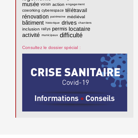
musée
action
voisin
engagement
télétravail
coworking
cyberespace
rénovation
médiéval
patrimoine
bâtiment
drives
historique
chantiers
locataire
permis
inclusion
rallys
difficulté
activité
municipaux
Consultez le dossier spécial :