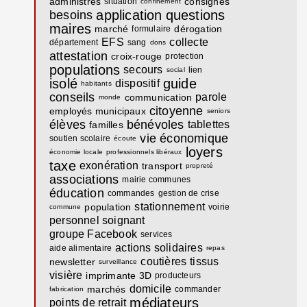
administrés
consignes
situation
confinement
application
questions
besoins
maires
marché
dérogation
formulaire
EFS
collecte
département
sang
dons
attestation
croix-rouge
protection
populations
secours
lien
social
isolé
guide
dispositif
habitants
conseils
parole
communication
monde
citoyenne
employés municipaux
seniors
élèves
bénévoles
tablettes
familles
vie économique
soutien scolaire
écoute
loyers
économie locale
professionnels libéraux
taxe
exonération
transport
propreté
associations
mairie communes
éducation
commandes
gestion de crise
stationnement
population
voirie
commune
personnel soignant
groupe Facebook
services
actions solidaires
aide alimentaire
repas
coutières
tissus
newsletter
surveillance
visière
imprimante 3D
producteurs
domicile
marchés
commander
fabrication
médiateurs
points de retrait