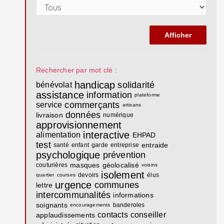
Rechercher par mot clé :
handicap
solidarité
bénévolat
assistance
information
plateforme
commerçants
service
artisans
données
livraison
numérique
approvisionnement
interactive
alimentation
EHPAD
test
entraide
santé
enfant
garde
entreprise
psychologique
prévention
masques
géolocalisé
couturières
voisins
isolement
devoirs
élus
quartier
courses
urgence
communes
lettre
intercommunalités
informations
soignants
banderoles
encouragements
contacts
conseiller
applaudissements