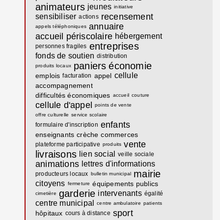
animateurs
jeunes
initiative
recensement
sensibiliser
actions
annuaire
appels téléphoniques
accueil périscolaire
hébergement
entreprises
personnes fragiles
fonds de soutien
distribution
paniers
économie
produits locaux
cellule
emplois
appel
facturation
accompagnement
difficultés économiques
accueil
couture
cellule d'appel
points de vente
offre culturelle
service scolaire
enfants
formulaire d'inscription
enseignants
crèche
commerces
vente
plateforme participative
produits
livraisons
lien social
veille sociale
animations
lettres d'informations
mairie
producteurs locaux
bulletin municipal
citoyens
équipements publics
fermeture
garderie
intervenants
égalité
cimetière
centre municipal
centre ambulatoire
patients
sport
hôpitaux
cours à distance