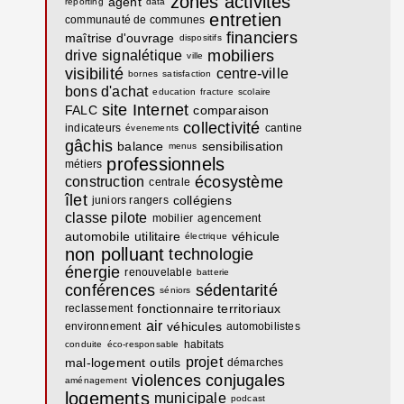
zones activités
agent
reporting
data
entretien
communauté de communes
financiers
maîtrise d'ouvrage
dispositifs
mobiliers
drive
signalétique
ville
visibilité
centre-ville
bornes
satisfaction
bons d'achat
education
fracture
scolaire
site Internet
FALC
comparaison
collectivité
indicateurs
cantine
évenements
gâchis
balance
sensibilisation
menus
professionnels
métiers
écosystème
construction
centrale
îlet
collégiens
juniors rangers
classe pilote
mobilier
agencement
automobile
utilitaire
véhicule
électrique
non polluant
technologie
énergie
renouvelable
batterie
conférences
sédentarité
séniors
fonctionnaire territoriaux
reclassement
air
véhicules
environnement
automobilistes
habitats
conduite
éco-responsable
projet
mal-logement
outils
démarches
violences conjugales
aménagement
logements
municipale
podcast