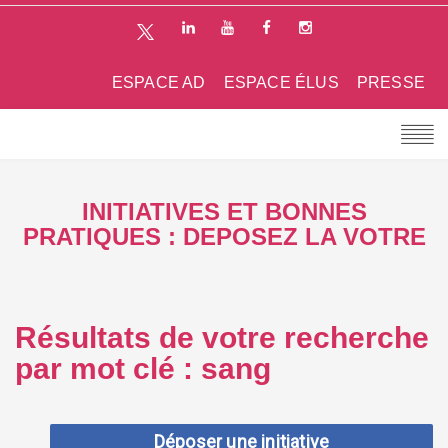
ESPACE AD
ESPACE ÉLUS
PRESSE
INITIATIVES ET BONNES
PRATIQUES : DEPOSEZ LA VOTRE
Résultats de votre recherche
par mot clé : sang
Déposer une initiative