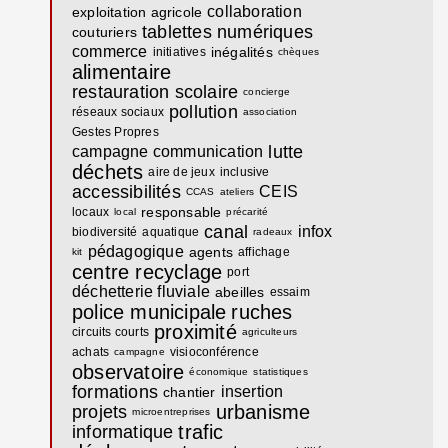
collaboration
exploitation agricole
tablettes numériques
couturiers
commerce
inégalités
initiatives
chèques
alimentaire
restauration scolaire
concierge
pollution
réseaux sociaux
association
Gestes Propres
lutte
campagne communication
déchets
aire de jeux
inclusive
accessibilités
CEIS
CCAS
ateliers
responsable
locaux
local
précarité
canal
infox
biodiversité
aquatique
radeaux
pédagogique
agents
affichage
kit
centre recyclage
port
déchetterie fluviale
abeilles
essaim
police municipale
ruches
proximité
circuits courts
agriculteurs
achats
visioconférence
campagne
observatoire
économique
statistiques
formations
insertion
chantier
urbanisme
projets
microentreprises
trafic
informatique