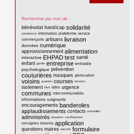
Rechercher par mot clé :
solidarité
bénévolat
handicap
information
plateforme
service
assistance
livraison
artisans
commerçants
numérique
données
alimentation
approvisionnement
EHPAD
test
santé
interactive
entreprise
enfant
entraide
garde
prévention
psychologique
couturières
masques
géolocalisé
voisins
courses
quartier
devoirs
isolement
urgence
lettre
élus
communes
intercommunalités
informations
soignants
banderoles
encouragements
applaudissements
contacts
conseiller
administrés
situation
confinement
application
consignes
besoins
formulaire
questions
maires
marché