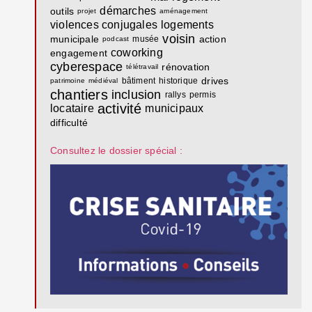
démarches
outils
projet
aménagement
violences conjugales
logements
voisin
municipale
action
musée
podcast
coworking
engagement
cyberespace
rénovation
télétravail
drives
bâtiment
historique
patrimoine
médiéval
chantiers
inclusion
rallys
permis
activité
locataire
municipaux
difficulté
Consultez le dossier spécial :