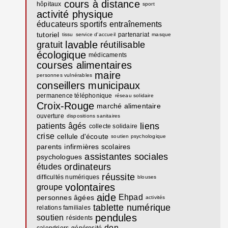
cours à distance
hôpitaux
sport
activité physique
éducateurs sportifs
entraînements
tutoriel
partenariat
tissu
service d'accueil
masque
lavable
gratuit
réutilisable
écologique
médicaments
courses alimentaires
maire
personnes vulnérables
conseillers municipaux
permanence téléphonique
réseau solidaire
Croix-Rouge
marché alimentaire
ouverture
dispositions sanitaires
liens
patients âgés
collecte solidaire
crise
cellule d'écoute
soutien psychologique
parents
infirmières scolaires
assistantes sociales
psychologues
ordinateurs
études
réussite
difficultés numériques
blouses
volontaires
groupe
aide
Ehpad
personnes âgées
activités
tablette numérique
relations familiales
pendules
soutien
résidents
don
calendriers
générosité