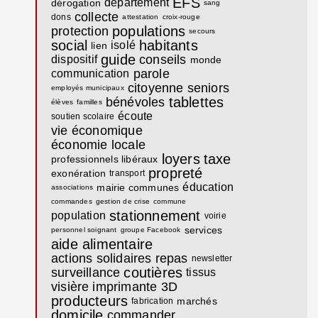
EFS
département
dérogation
sang
collecte
dons
attestation
croix-rouge
populations
protection
secours
social
habitants
isolé
lien
guide
conseils
dispositif
monde
parole
communication
citoyenne
seniors
employés municipaux
tablettes
bénévoles
élèves
familles
écoute
soutien scolaire
vie économique
économie locale
loyers
taxe
professionnels libéraux
propreté
exonération
transport
éducation
mairie communes
associations
commandes
gestion de crise
commune
stationnement
population
voirie
services
personnel soignant
groupe Facebook
aide alimentaire
actions solidaires
repas
newsletter
coutières
surveillance
tissus
visière
imprimante 3D
producteurs
marchés
fabrication
domicile
commander