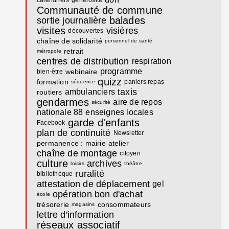
Communauté de commune
balades
sortie journalière
visites
visières
découvertes
chaîne de solidarité
personnel de santé
retrait
métropole
centres de distribution
respiration
programme
webinaire
bien-être
quizz
formation
paniers repas
séquence
taxis
ambulanciers
routiers
gendarmes
aire de repos
sécurité
nationale 88
enseignes locales
garde d'enfants
Facebook
plan de continuité
Newsletter
permanence : mairie
atelier
chaîne de montage
citoyen
culture
archives
loisirs
théâtre
ruralité
bibliothèque
attestation de déplacement
gel
opération
bon d'achat
école
trésorerie
consommateurs
magasins
lettre d'information
réseaux associatif