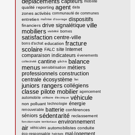
déplacements
capteurs
mobilité
agent
qualité
reporting
data
zones activités
communauté de communes
dispositifs
entretien
maîtrise d'ouvrage
ville
drive
signalétique
financiers
mobiliers
bornes
visibilité
satisfaction
centre-ville
fracture
education
bons d'achat
scolaire
site Internet
FALC
comparaison
indicateurs
évenements
balance
cantine
collectivité
gâchis
menus
métiers
sensibilisation
professionnels
construction
centrale
écosystème
îlet
juniors rangers
collégiens
classe pilote
mobilier
agencement
véhicule
automobile
utilitaire
électrique
énergie
non polluant
technologie
batterie
conférences
renouvelable
sédentarité
séniors
reclassement
environnement
fonctionnaire territoriaux
air
automobilistes
conduite
véhicules
mal-logement
éco-responsable
habitats