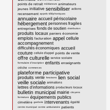
points de retrait
animateurs
médiateurs
sensibiliser
initiative
jeunes
actions
recensement
appels téléphoniques
annuaire
accueil périscolaire
hébergement
personnes fragiles
fonds de soutien
entreprises
distribution
produits locaux
paniers
économie
appel
emplois
cellule
facturation
accompagnement
accueil
difficultés économiques
couture
points de vente
cellule d'appel
offre culturelle
service scolaire
enfants
enseignants
formulaire d'inscription
crèche
commerces
plateforme participative
lien social
produits
vente
livraisons
veille sociale
animations
lettres d'informations
producteurs locaux
bulletin municipal
mairie
citoyens
équipements publics
fermeture
intervenants
cimetière
égalité
garderie
patients
centre municipal
centre ambulatoire