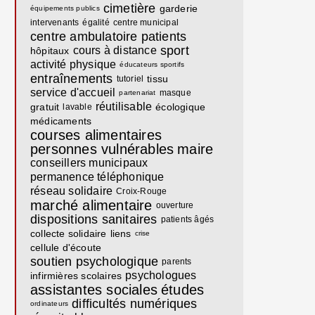
cimetière
garderie
équipements publics
intervenants
égalité
centre municipal
centre ambulatoire
patients
sport
cours à distance
hôpitaux
activité physique
éducateurs sportifs
entraînements
tissu
tutoriel
service d'accueil
masque
partenariat
réutilisable
gratuit
écologique
lavable
médicaments
courses alimentaires
personnes vulnérables
maire
conseillers municipaux
permanence téléphonique
réseau solidaire
Croix-Rouge
marché alimentaire
ouverture
dispositions sanitaires
patients âgés
collecte solidaire
liens
crise
cellule d'écoute
soutien psychologique
parents
psychologues
infirmières scolaires
assistantes sociales
études
difficultés numériques
ordinateurs