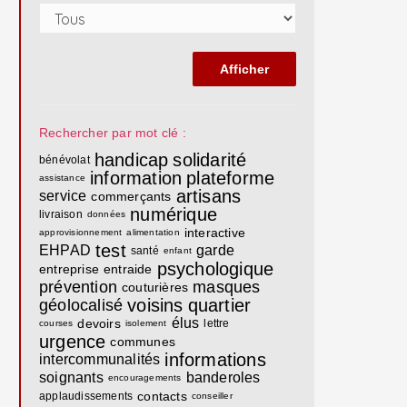
Rechercher par mot clé :
handicap
solidarité
bénévolat
information
plateforme
assistance
artisans
service
commerçants
numérique
livraison
données
interactive
approvisionnement
alimentation
test
EHPAD
garde
santé
enfant
psychologique
entreprise
entraide
prévention
masques
couturières
voisins
quartier
géolocalisé
élus
devoirs
lettre
courses
isolement
urgence
communes
informations
intercommunalités
soignants
banderoles
encouragements
contacts
applaudissements
conseiller