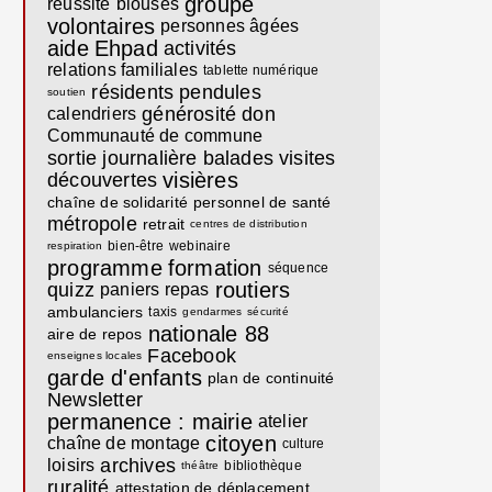
groupe
réussite
blouses
volontaires
personnes âgées
aide
Ehpad
activités
relations familiales
tablette numérique
résidents
pendules
soutien
générosité
don
calendriers
Communauté de commune
sortie journalière
balades
visites
visières
découvertes
chaîne de solidarité
personnel de santé
métropole
retrait
centres de distribution
bien-être
webinaire
respiration
programme
formation
séquence
routiers
quizz
paniers repas
ambulanciers
taxis
gendarmes
sécurité
nationale 88
aire de repos
Facebook
enseignes locales
garde d'enfants
plan de continuité
Newsletter
permanence : mairie
atelier
citoyen
chaîne de montage
culture
archives
loisirs
bibliothèque
théâtre
ruralité
attestation de déplacement