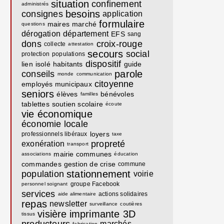
situation
confinement
administrés
besoins
consignes
application
formulaire
maires
marché
questions
dérogation
département
EFS
sang
dons
croix-rouge
collecte
attestation
secours
social
protection
populations
dispositif
lien
isolé
habitants
guide
parole
conseils
monde
communication
citoyenne
employés municipaux
seniors
élèves
bénévoles
familles
tablettes
soutien scolaire
écoute
vie économique
économie locale
loyers
professionnels libéraux
taxe
propreté
exonération
transport
mairie communes
associations
éducation
commandes
gestion de crise
commune
stationnement
population
voirie
groupe Facebook
personnel soignant
services
actions solidaires
aide alimentaire
repas
newsletter
surveillance
coutières
visière
imprimante 3D
tissus
marchés
fabrication