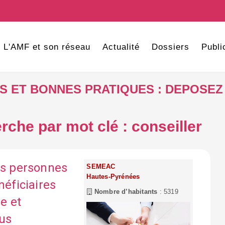
L'AMF et son réseau
Actualité
Dossiers
Publi
VES ET BONNES PRATIQUES : DEPOSEZ
rche par mot clé : conseiller
es personnes
SEMEAC
Hautes-Pyrénées
néficiaires
Nombre d’habitants
: 5319
e et
sus