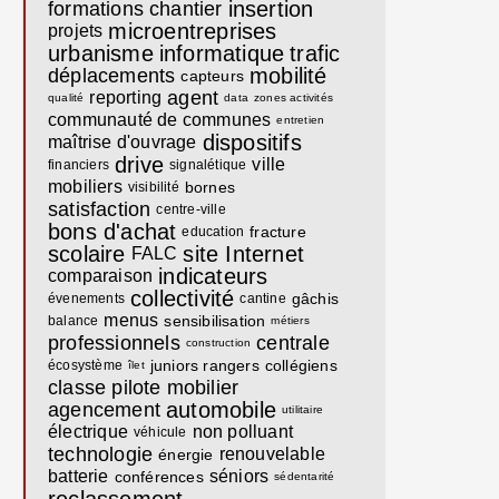
insertion
formations
chantier
microentreprises
projets
urbanisme
informatique
trafic
mobilité
déplacements
capteurs
agent
reporting
qualité
data
zones activités
communauté de communes
entretien
dispositifs
maîtrise d'ouvrage
drive
ville
financiers
signalétique
mobiliers
bornes
visibilité
satisfaction
centre-ville
bons d'achat
fracture
education
scolaire
site Internet
FALC
indicateurs
comparaison
collectivité
gâchis
évenements
cantine
menus
sensibilisation
balance
métiers
professionnels
centrale
construction
juniors rangers
collégiens
écosystème
îlet
classe pilote
mobilier
automobile
agencement
utilitaire
électrique
non polluant
véhicule
technologie
renouvelable
énergie
batterie
séniors
conférences
sédentarité