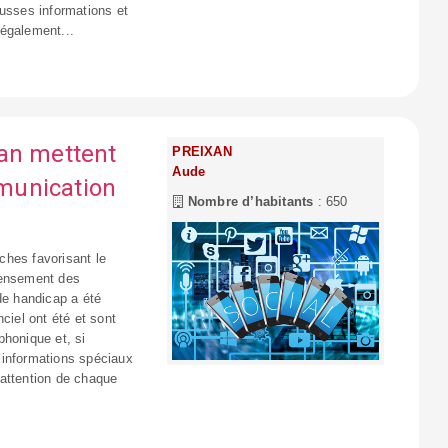
ausses informations et
 également...
xan mettent
PREIXAN
Aude
munication
Nombre d’habitants
: 650
ches favorisant le
censement des
de handicap a été
ciel ont été et sont
phonique et, si
d’informations spéciaux
’attention de chaque