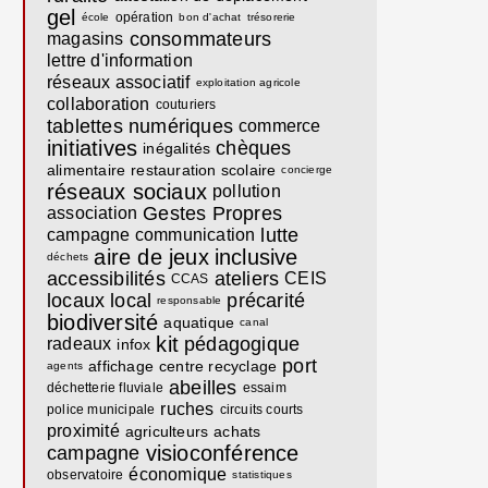
gel
opération
école
bon d'achat
trésorerie
consommateurs
magasins
lettre d'information
réseaux associatif
exploitation agricole
collaboration
couturiers
tablettes numériques
commerce
initiatives
chèques
inégalités
alimentaire
restauration scolaire
concierge
réseaux sociaux
pollution
Gestes Propres
association
lutte
campagne communication
aire de jeux
inclusive
déchets
accessibilités
ateliers
CEIS
CCAS
locaux
local
précarité
responsable
biodiversité
aquatique
canal
kit
pédagogique
radeaux
infox
port
affichage
centre recyclage
agents
abeilles
déchetterie fluviale
essaim
ruches
police municipale
circuits courts
proximité
agriculteurs
achats
visioconférence
campagne
économique
observatoire
statistiques