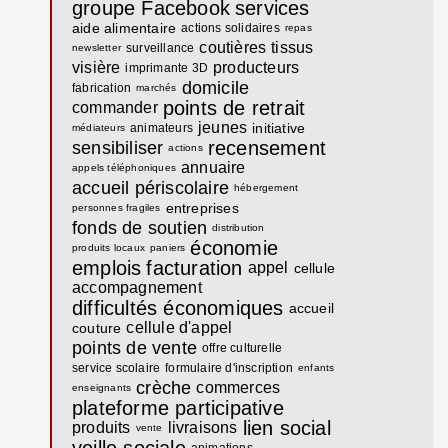
groupe Facebook
services
aide alimentaire
actions solidaires
repas
coutières
tissus
surveillance
newsletter
visière
producteurs
imprimante 3D
domicile
fabrication
marchés
points de retrait
commander
jeunes
initiative
animateurs
médiateurs
recensement
sensibiliser
actions
annuaire
appels téléphoniques
accueil périscolaire
hébergement
entreprises
personnes fragiles
fonds de soutien
distribution
économie
produits locaux
paniers
emplois
facturation
appel
cellule
accompagnement
difficultés économiques
accueil
cellule d'appel
couture
points de vente
offre culturelle
service scolaire
formulaire d'inscription
enfants
crèche
commerces
enseignants
plateforme participative
lien social
produits
livraisons
vente
veille sociale
animations