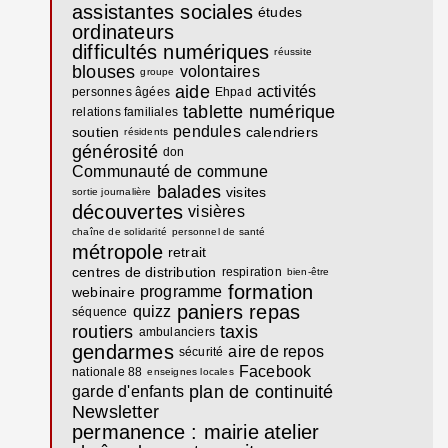
assistantes sociales
études
ordinateurs
difficultés numériques
réussite
blouses
volontaires
groupe
aide
activités
personnes âgées
Ehpad
tablette numérique
relations familiales
pendules
soutien
calendriers
résidents
générosité
don
Communauté de commune
balades
visites
sortie journalière
découvertes
visières
chaîne de solidarité
personnel de santé
métropole
retrait
centres de distribution
respiration
bien-être
formation
programme
webinaire
paniers repas
quizz
séquence
routiers
taxis
ambulanciers
gendarmes
aire de repos
sécurité
Facebook
nationale 88
enseignes locales
plan de continuité
garde d'enfants
Newsletter
permanence : mairie
atelier