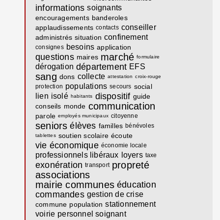
informations
soignants
encouragements
banderoles
conseiller
applaudissements
contacts
confinement
administrés
situation
besoins
application
consignes
marché
questions
maires
formulaire
département
dérogation
EFS
sang
collecte
dons
attestation
croix-rouge
populations
social
protection
secours
dispositif
lien
isolé
guide
habitants
communication
conseils
monde
parole
citoyenne
employés municipaux
seniors
élèves
familles
bénévoles
soutien scolaire
écoute
tablettes
vie économique
économie locale
professionnels libéraux
loyers
taxe
propreté
exonération
transport
associations
mairie communes
éducation
commandes
gestion de crise
stationnement
commune
population
voirie
personnel soignant