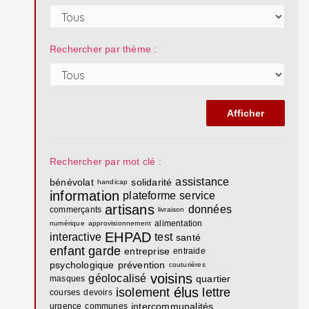
Rechercher par thème :
Rechercher par mot clé :
assistance
bénévolat
solidarité
handicap
information
plateforme
service
artisans
données
commerçants
livraison
alimentation
numérique
approvisionnement
EHPAD
interactive
test
santé
enfant
garde
entreprise
entraide
psychologique
prévention
couturières
voisins
géolocalisé
quartier
masques
élus
isolement
lettre
courses
devoirs
intercommunalités
urgence
communes