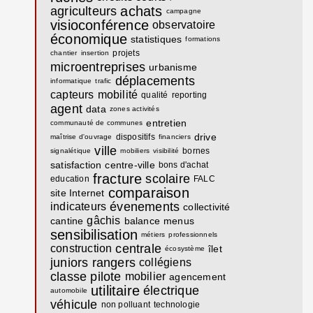
achats
agriculteurs
campagne
visioconférence
observatoire
économique
statistiques
formations
projets
chantier
insertion
microentreprises
urbanisme
déplacements
informatique
trafic
capteurs
mobilité
qualité
reporting
agent
data
zones activités
entretien
communauté de communes
drive
dispositifs
maîtrise d'ouvrage
financiers
ville
bornes
signalétique
mobiliers
visibilité
satisfaction
centre-ville
bons d'achat
fracture
scolaire
education
FALC
comparaison
site Internet
évenements
indicateurs
collectivité
gâchis
cantine
balance
menus
sensibilisation
métiers
professionnels
centrale
construction
îlet
écosystème
juniors rangers
collégiens
classe pilote
mobilier
agencement
utilitaire
électrique
automobile
véhicule
non polluant
technologie