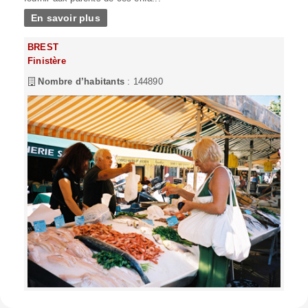
En savoir plus
BREST
Finistère
Nombre d’habitants
: 144890