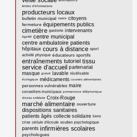
lettres d'informations
producteurs locaux
citoyens
bulletin municipal
mairie
équipements publics
fermeture
cimetière
intervenants
garderie
centre municipal
égalité
centre ambulatoire
patients
cours à distance
hôpitaux
sport
éducateurs sportifs
activité physique
entraînements
tissu
tutoriel
service d'accueil
partenariat
masque
lavable
réutilisable
gratuit
médicaments
écologique
courses alimentaires
maire
personnes vulnérables
conseillers municipaux
permanence téléphonique
Croix-Rouge
réseau solidaire
marché alimentaire
ouverture
dispositions sanitaires
patients âgés
collecte solidaire
liens
crise
cellule d'écoute
soutien psychologique
infirmières scolaires
parents
psychologues