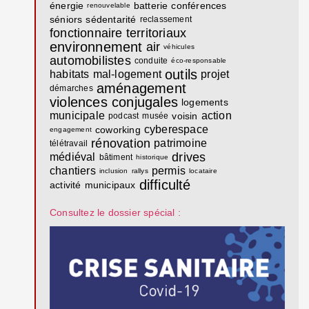
énergie
batterie
conférences
renouvelable
séniors
sédentarité
reclassement
fonctionnaire territoriaux
environnement
air
véhicules
automobilistes
conduite
éco-responsable
outils
habitats
mal-logement
projet
aménagement
démarches
violences conjugales
logements
municipale
action
voisin
podcast
musée
cyberespace
coworking
engagement
rénovation
patrimoine
télétravail
drives
médiéval
bâtiment
historique
chantiers
permis
inclusion
rallys
locataire
difficulté
activité
municipaux
Consultez le dossier spécial :