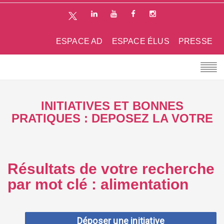
ESPACE AD
ESPACE ÉLUS
PRESSE
INITIATIVES ET BONNES
PRATIQUES : DEPOSEZ LA VOTRE
Résultats de votre recherche
par mot clé : alimentation
Déposer une initiative