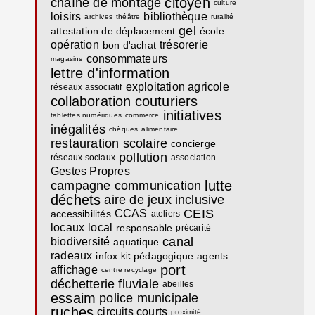
citoyen
chaîne de montage
culture
loisirs
bibliothèque
archives
théâtre
ruralité
gel
attestation de déplacement
école
opération
trésorerie
bon d'achat
consommateurs
magasins
lettre d'information
exploitation agricole
réseaux associatif
collaboration
couturiers
initiatives
tablettes numériques
commerce
inégalités
chèques
alimentaire
restauration scolaire
concierge
pollution
réseaux sociaux
association
Gestes Propres
lutte
campagne communication
déchets
aire de jeux
inclusive
CEIS
CCAS
accessibilités
ateliers
locaux
local
responsable
précarité
canal
biodiversité
aquatique
radeaux
infox
pédagogique
agents
kit
port
affichage
centre recyclage
déchetterie fluviale
abeilles
essaim
police municipale
ruches
circuits courts
proximité