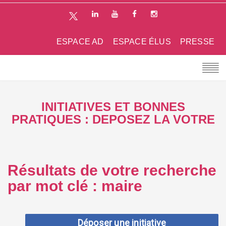
ESPACE AD
ESPACE ÉLUS
PRESSE
INITIATIVES ET BONNES
PRATIQUES : DEPOSEZ LA VOTRE
Résultats de votre recherche
par mot clé : maire
Déposer une initiative