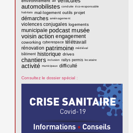
véhicules
environnement
air
automobilistes
conduite
éco-responsable
mal-logement
outils
projet
habitats
démarches
aménagement
violences conjugales
logements
podcast
musée
municipale
voisin
action
engagement
télétravail
coworking
cyberespace
patrimoine
rénovation
médiéval
historique
drives
bâtiment
chantiers
rallys
permis
inclusion
locataire
activité
difficulté
municipaux
Consultez le dossier spécial :