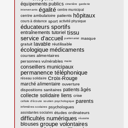
équipements publics
cimetière
garderie
égalité
centre municipal
intervenants
hôpitaux
centre ambulatoire
patients
sport
cours à distance
activité physique
éducateurs sportifs
tissu
entraînements
tutoriel
service d'accueil
masque
partenariat
lavable
gratuit
réutilisable
écologique
médicaments
courses alimentaires
personnes vulnérables
maire
conseillers municipaux
permanence téléphonique
Croix-Rouge
réseau solidaire
marché alimentaire
ouverture
patients âgés
dispositions sanitaires
collecte solidaire
liens
crise
parents
cellule d'écoute
soutien psychologique
psychologues
infirmières scolaires
études
ordinateurs
assistantes sociales
difficultés numériques
réussite
groupe
volontaires
blouses