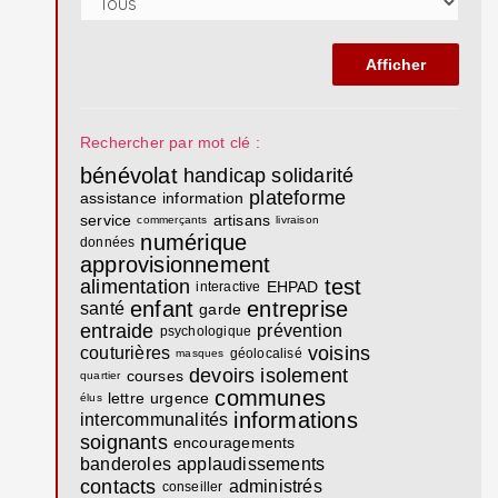
Rechercher par mot clé :
bénévolat
handicap
solidarité
plateforme
assistance
information
service
artisans
commerçants
livraison
numérique
données
approvisionnement
test
alimentation
EHPAD
interactive
enfant
entreprise
santé
garde
entraide
prévention
psychologique
voisins
couturières
géolocalisé
masques
devoirs
isolement
courses
quartier
communes
lettre
urgence
élus
informations
intercommunalités
soignants
encouragements
banderoles
applaudissements
contacts
administrés
conseiller