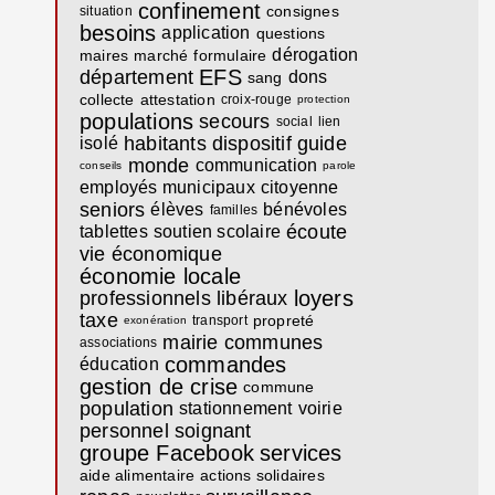
confinement
consignes
situation
besoins
application
questions
dérogation
maires
marché
formulaire
EFS
département
dons
sang
collecte
attestation
croix-rouge
protection
populations
secours
social
lien
habitants
dispositif
guide
isolé
monde
communication
conseils
parole
employés municipaux
citoyenne
seniors
élèves
bénévoles
familles
écoute
tablettes
soutien scolaire
vie économique
économie locale
loyers
professionnels libéraux
taxe
propreté
transport
exonération
mairie communes
associations
commandes
éducation
gestion de crise
commune
population
stationnement
voirie
personnel soignant
groupe Facebook
services
aide alimentaire
actions solidaires