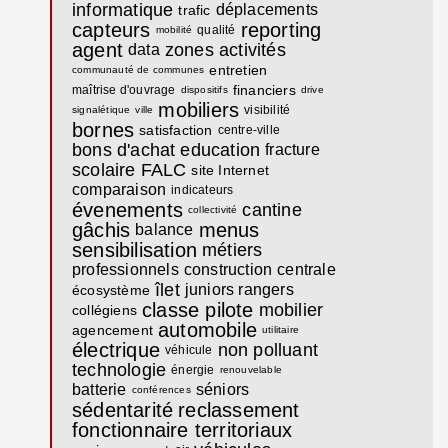
informatique
déplacements
trafic
capteurs
reporting
qualité
mobilité
agent
zones activités
data
entretien
communauté de communes
financiers
maîtrise d'ouvrage
dispositifs
drive
mobiliers
visibilité
signalétique
ville
bornes
satisfaction
centre-ville
bons d'achat
education
fracture
scolaire
FALC
site Internet
comparaison
indicateurs
évenements
cantine
collectivité
gâchis
menus
balance
sensibilisation
métiers
professionnels
construction
centrale
îlet
juniors rangers
écosystème
classe pilote
mobilier
collégiens
automobile
agencement
utilitaire
électrique
non polluant
véhicule
technologie
énergie
renouvelable
batterie
séniors
conférences
sédentarité
reclassement
fonctionnaire territoriaux