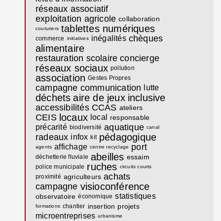
réseaux associatif
exploitation agricole
collaboration
tablettes numériques
couturiers
chèques
inégalités
commerce
initiatives
alimentaire
restauration scolaire
concierge
réseaux sociaux
pollution
association
Gestes Propres
campagne communication
lutte
déchets
aire de jeux
inclusive
accessibilités
CCAS
ateliers
locaux
CEIS
local
responsable
aquatique
précarité
biodiversité
canal
pédagogique
radeaux
infox
kit
port
affichage
agents
centre recyclage
abeilles
essaim
déchetterie fluviale
ruches
police municipale
circuits courts
achats
agriculteurs
proximité
visioconférence
campagne
statistiques
observatoire
économique
insertion
projets
chantier
formations
microentreprises
urbanisme