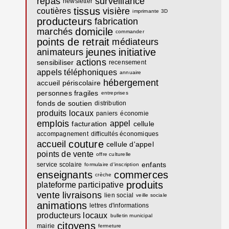
repas
surveillance
newsletter
tissus
visière
coutières
imprimante 3D
producteurs
fabrication
domicile
marchés
commander
points de retrait
médiateurs
jeunes
initiative
animateurs
actions
sensibiliser
recensement
appels téléphoniques
annuaire
hébergement
accueil périscolaire
personnes fragiles
entreprises
fonds de soutien
distribution
produits locaux
paniers
économie
emplois
appel
facturation
cellule
accompagnement
difficultés économiques
couture
accueil
cellule d'appel
points de vente
offre culturelle
enfants
service scolaire
formulaire d'inscription
enseignants
commerces
crèche
produits
plateforme participative
vente
livraisons
lien social
veille sociale
animations
lettres d'informations
producteurs locaux
bulletin municipal
citoyens
mairie
fermeture