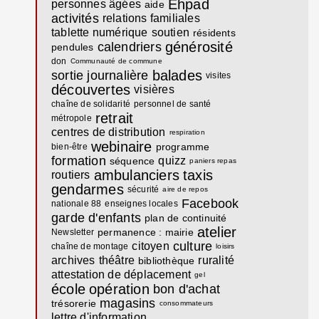
Ehpad
personnes âgées
aide
activités
relations familiales
tablette numérique
soutien
résidents
générosité
calendriers
pendules
don
Communauté de commune
balades
sortie journalière
visites
découvertes
visières
chaîne de solidarité
personnel de santé
retrait
métropole
centres de distribution
respiration
webinaire
programme
bien-être
formation
quizz
séquence
paniers repas
ambulanciers
taxis
routiers
gendarmes
sécurité
aire de repos
Facebook
nationale 88
enseignes locales
garde d'enfants
plan de continuité
atelier
permanence : mairie
Newsletter
culture
citoyen
chaîne de montage
loisirs
archives
théâtre
ruralité
bibliothèque
attestation de déplacement
gel
école
opération
bon d'achat
magasins
trésorerie
consommateurs
lettre d'information