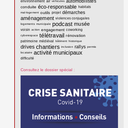
automobilistes
environnement
air
véhicules
éco-responsable
conduite
habitats
démarches
outils
projet
mal-logement
aménagement
violences conjugales
podcast
musée
logements
municipale
engagement
voisin
coworking
action
télétravail
rénovation
cyberespace
patrimoine
médiéval
bâtiment
historique
chantiers
drives
rallys
inclusion
permis
activité
municipaux
locataire
difficulté
Consultez le dossier spécial :