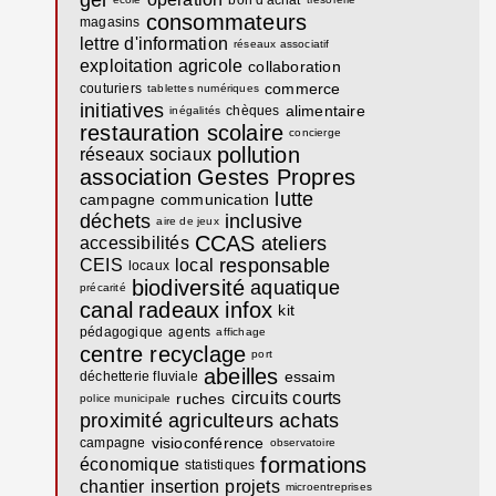
consommateurs
magasins
lettre d'information
réseaux associatif
exploitation agricole
collaboration
commerce
couturiers
tablettes numériques
initiatives
alimentaire
chèques
inégalités
restauration scolaire
concierge
pollution
réseaux sociaux
association
Gestes Propres
lutte
campagne communication
déchets
inclusive
aire de jeux
CCAS
ateliers
accessibilités
responsable
CEIS
local
locaux
biodiversité
aquatique
précarité
canal
radeaux
infox
kit
pédagogique
agents
affichage
centre recyclage
port
abeilles
essaim
déchetterie fluviale
circuits courts
ruches
police municipale
proximité
agriculteurs
achats
visioconférence
campagne
observatoire
formations
économique
statistiques
chantier
insertion
projets
microentreprises