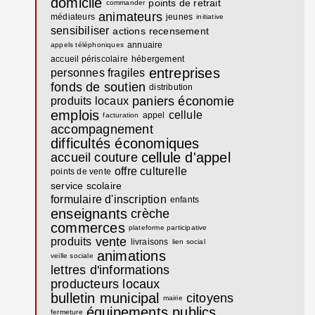
domicile
points de retrait
commander
animateurs
médiateurs
jeunes
initiative
sensibiliser
actions
recensement
annuaire
appels téléphoniques
accueil périscolaire
hébergement
entreprises
personnes fragiles
fonds de soutien
distribution
paniers
économie
produits locaux
emplois
cellule
appel
facturation
accompagnement
difficultés économiques
cellule d'appel
accueil
couture
offre culturelle
points de vente
service scolaire
formulaire d'inscription
enfants
enseignants
crèche
commerces
plateforme participative
vente
produits
livraisons
lien social
animations
veille sociale
lettres d'informations
producteurs locaux
bulletin municipal
citoyens
mairie
équipements publics
fermeture