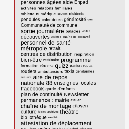
personnes âgées
aide
Ehpad
activités
relations familiales
tablette numérique
résidents
soutien
pendules
générosité
calendriers
don
Communauté de commune
sortie journalière
balades
visites
découvertes
visières
chaîne de solidarité
personnel de santé
métropole
retrait
centres de distribution
respiration
programme
bien-être
webinaire
quizz
formation
paniers repas
séquence
routiers
taxis
ambulanciers
gendarmes
aire de repos
sécurité
nationale 88
enseignes locales
Facebook
garde d'enfants
plan de continuité
Newsletter
permanence : mairie
atelier
chaîne de montage
citoyen
théâtre
culture
loisirs
archives
bibliothèque
ruralité
attestation de déplacement
gel
opération
bon d'achat
école
trésorerie