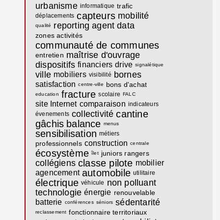
urbanisme
trafic
informatique
capteurs
mobilité
déplacements
reporting
agent
data
qualité
zones activités
communauté de communes
maîtrise d'ouvrage
entretien
dispositifs
financiers
drive
signalétique
ville
bornes
mobiliers
visibilité
satisfaction
bons d'achat
centre-ville
fracture
scolaire
education
FALC
site Internet
comparaison
indicateurs
cantine
collectivité
évenements
gâchis
balance
menus
sensibilisation
métiers
construction
professionnels
centrale
écosystème
juniors rangers
îlet
classe pilote
collégiens
mobilier
automobile
agencement
utilitaire
électrique
non polluant
véhicule
technologie
énergie
renouvelable
sédentarité
batterie
conférences
séniors
fonctionnaire territoriaux
reclassement