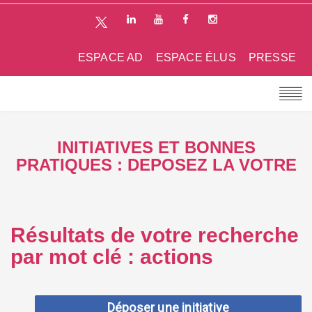
ESPACE AD
ESPACE ÉLUS
PRESSE
INITIATIVES ET BONNES
PRATIQUES : DEPOSEZ LA VOTRE
Résultats de votre recherche
par mot clé : actions
Déposer une initiative