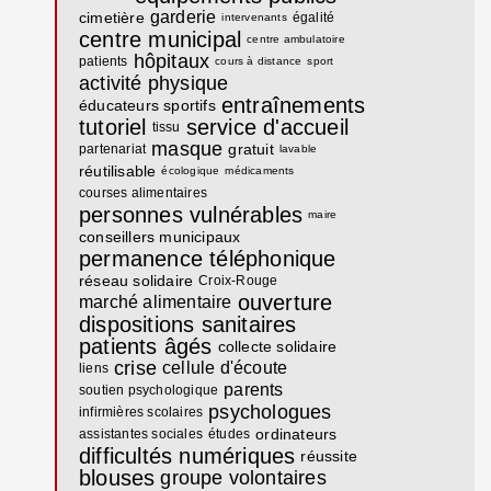
garderie
cimetière
égalité
intervenants
centre municipal
centre ambulatoire
hôpitaux
patients
cours à distance
sport
activité physique
entraînements
éducateurs sportifs
tutoriel
service d'accueil
tissu
masque
gratuit
partenariat
lavable
réutilisable
écologique
médicaments
courses alimentaires
personnes vulnérables
maire
conseillers municipaux
permanence téléphonique
réseau solidaire
Croix-Rouge
ouverture
marché alimentaire
dispositions sanitaires
patients âgés
collecte solidaire
crise
cellule d'écoute
liens
parents
soutien psychologique
psychologues
infirmières scolaires
ordinateurs
assistantes sociales
études
difficultés numériques
réussite
blouses
groupe
volontaires