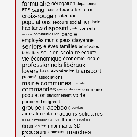
formulaire
dérogation
département
sang
attestation
EFS
dons
collecte
croix-rouge
protection
populations
lien
secours
social
isolé
dispositif
habitants
conseils
guide
parole
communication
monde
employés municipaux
citoyenne
seniors
élèves
familles
bénévoles
soutien scolaire
écoute
tablettes
vie économique
économie locale
professionnels libéraux
loyers
transport
taxe
exonération
associations
propreté
mairie communes
éducation
commandes
commune
gestion de crise
population
voirie
stationnement
personnel soignant
groupe Facebook
services
actions solidaires
aide alimentaire
surveillance
repas
newsletter
coutières
imprimante 3D
tissus
visière
marchés
producteurs
fabrication