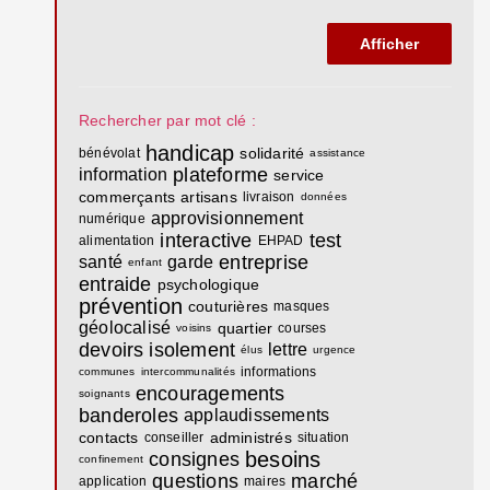
Rechercher par mot clé :
handicap
solidarité
bénévolat
assistance
plateforme
information
service
commerçants
artisans
livraison
données
approvisionnement
numérique
interactive
test
alimentation
EHPAD
entreprise
santé
garde
enfant
entraide
psychologique
prévention
couturières
masques
géolocalisé
quartier
courses
voisins
devoirs
isolement
lettre
élus
urgence
informations
communes
intercommunalités
encouragements
soignants
banderoles
applaudissements
contacts
administrés
conseiller
situation
besoins
consignes
confinement
questions
marché
application
maires