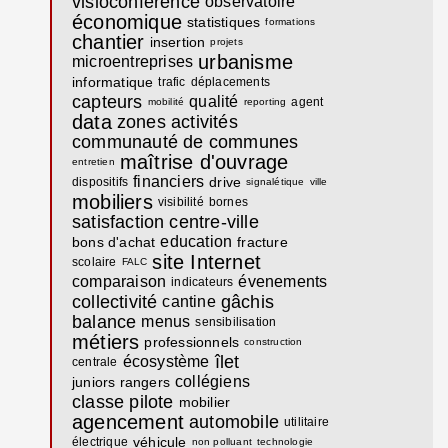
visioconférence
observatoire
économique
statistiques
formations
chantier
insertion
projets
urbanisme
microentreprises
informatique
trafic
déplacements
capteurs
qualité
agent
mobilité
reporting
data
zones activités
communauté de communes
maîtrise d'ouvrage
entretien
financiers
drive
dispositifs
signalétique
ville
mobiliers
visibilité
bornes
satisfaction
centre-ville
education
bons d'achat
fracture
site Internet
scolaire
FALC
comparaison
évenements
indicateurs
collectivité
gâchis
cantine
balance
menus
sensibilisation
métiers
professionnels
construction
îlet
écosystème
centrale
collégiens
juniors rangers
classe pilote
mobilier
agencement
automobile
utilitaire
véhicule
électrique
non polluant
technologie