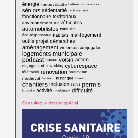
énergie
renouvelable
batterie
conférences
séniors
sédentarité
reclassement
fonctionnaire territoriaux
véhicules
environnement
air
automobilistes
conduite
mal-logement
habitats
éco-responsable
outils
projet
démarches
aménagement
violences conjugales
logements
municipale
podcast
voisin
action
musée
cyberespace
engagement
coworking
rénovation
télétravail
patrimoine
médiéval
historique
bâtiment
drives
chantiers
permis
inclusion
rallys
difficulté
activité
locataire
municipaux
Consultez le dossier spécial :