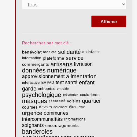
Rechercher par mot clé :
solidarité
bénévolat
assistance
handicap
service
plateforme
information
artisans
livraison
commerçants
données
numérique
alimentation
approvisionnement
enfant
test
santé
interactive
EHPAD
garde
entreprise
entraide
psychologique
couturières
prévention
masques
quartier
voisins
géolocalisé
courses
devoirs
élus
isolement
lettre
urgence
communes
intercommunalités
informations
soignants
encouragements
banderoles