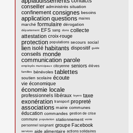
applaudissements
contacts
conseiller
administrés
situation
consignes
confinement
besoins
application
questions
maires
formulaire
marché
dérogation
collecte
EFS
sang
département
dons
attestation
croix-rouge
protection
secours
social
populations
lien
habitants
isolé
dispositif
guide
monde
conseils
communication
parole
seniors
citoyenne
élèves
employés municipaux
tablettes
bénévoles
familles
écoute
soutien scolaire
vie économique
économie locale
taxe
professionnels libéraux
loyers
exonération
propreté
transport
associations
mairie communes
éducation
commandes
gestion de crise
stationnement
commune
population
voirie
groupe Facebook
personnel soignant
aide alimentaire
actions solidaires
services