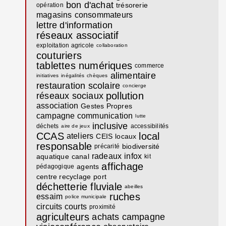
bon d'achat
trésorerie
opération
magasins
consommateurs
lettre d'information
réseaux associatif
exploitation agricole
collaboration
couturiers
tablettes numériques
commerce
alimentaire
initiatives
inégalités
chèques
restauration scolaire
concierge
pollution
réseaux sociaux
association
Gestes Propres
campagne communication
lutte
inclusive
déchets
accessibilités
aire de jeux
CCAS
local
ateliers
CEIS
locaux
responsable
biodiversité
précarité
radeaux
infox
aquatique
canal
kit
affichage
agents
pédagogique
centre recyclage
port
déchetterie fluviale
abeilles
ruches
essaim
police municipale
circuits courts
proximité
agriculteurs
achats
campagne