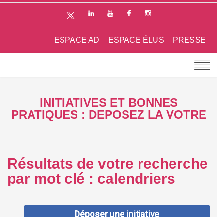
ESPACE AD
ESPACE ÉLUS
PRESSE
INITIATIVES ET BONNES
PRATIQUES : DEPOSEZ LA VOTRE
Résultats de votre recherche
par mot clé : calendriers
Déposer une initiative