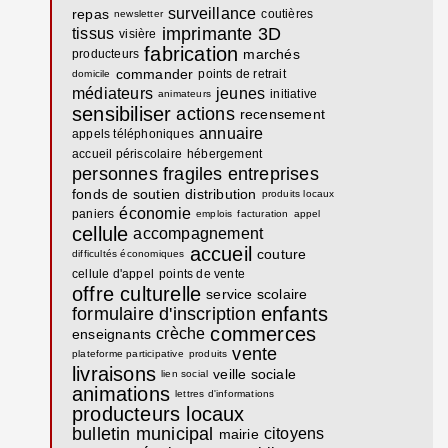
surveillance
repas
coutières
newsletter
imprimante 3D
tissus
visière
fabrication
marchés
producteurs
commander
points de retrait
domicile
médiateurs
jeunes
initiative
animateurs
sensibiliser
actions
recensement
annuaire
appels téléphoniques
accueil périscolaire
hébergement
personnes fragiles
entreprises
fonds de soutien
distribution
produits locaux
économie
paniers
emplois
facturation
appel
cellule
accompagnement
accueil
couture
difficultés économiques
cellule d'appel
points de vente
offre culturelle
service scolaire
enfants
formulaire d'inscription
commerces
crèche
enseignants
vente
plateforme participative
produits
livraisons
veille sociale
lien social
animations
lettres d'informations
producteurs locaux
bulletin municipal
citoyens
mairie