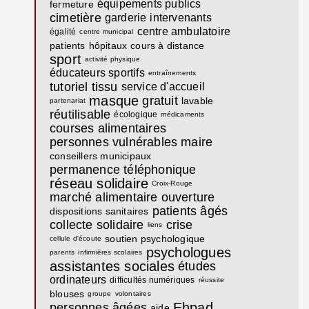
équipements publics
fermeture
cimetière
garderie
intervenants
centre ambulatoire
égalité
centre municipal
patients
hôpitaux
cours à distance
sport
activité physique
éducateurs sportifs
entraînements
tutoriel
tissu
service d'accueil
masque
gratuit
lavable
partenariat
réutilisable
écologique
médicaments
courses alimentaires
personnes vulnérables
maire
conseillers municipaux
permanence téléphonique
réseau solidaire
Croix-Rouge
marché alimentaire
ouverture
patients âgés
dispositions sanitaires
collecte solidaire
crise
liens
soutien psychologique
cellule d'écoute
psychologues
parents
infirmières scolaires
assistantes sociales
études
ordinateurs
difficultés numériques
réussite
blouses
groupe
volontaires
Ehpad
personnes âgées
aide