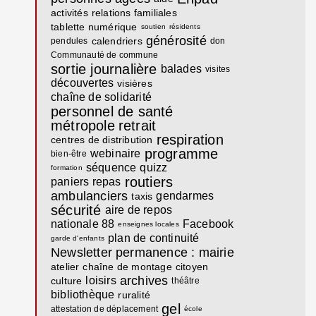
activités
relations familiales
tablette numérique
soutien
résidents
générosité
calendriers
pendules
don
Communauté de commune
sortie journalière
balades
visites
découvertes
visières
chaîne de solidarité
personnel de santé
métropole
retrait
respiration
centres de distribution
programme
webinaire
bien-être
séquence
quizz
formation
routiers
paniers repas
ambulanciers
gendarmes
taxis
sécurité
aire de repos
nationale 88
Facebook
enseignes locales
plan de continuité
garde d'enfants
Newsletter
permanence : mairie
atelier
chaîne de montage
citoyen
archives
loisirs
culture
théâtre
bibliothèque
ruralité
gel
attestation de déplacement
école